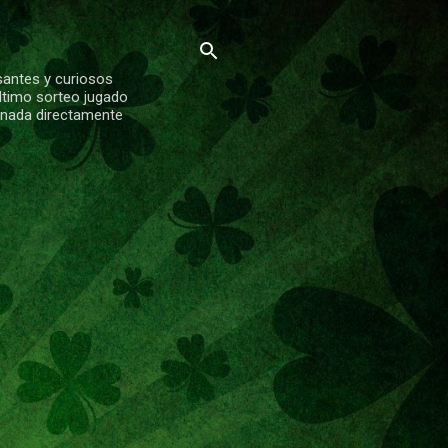
santes y curiosos
ltimo sorteo jugado
ionada directamente