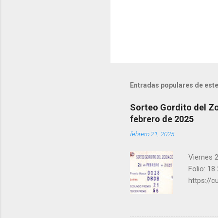
i
o
s
Entradas populares de este
Sorteo Gordito del Zo
febrero de 2025
febrero 21, 2025
Viernes 2
Folio: 18
https://
instagra
facebook.
una form