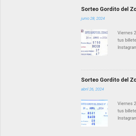
los ganad
Sorteo Gordito del Zo
recuerde
junio 28, 2024
ganar y v
Viernes 2
tus bille
Instagra
Facebook
millonari
Felicidad
próximo 
Sorteo Gordito del Zo
le ayudar
abril 26, 2024
Viernes 2
tus bille
Instagra
Facebook
millonari