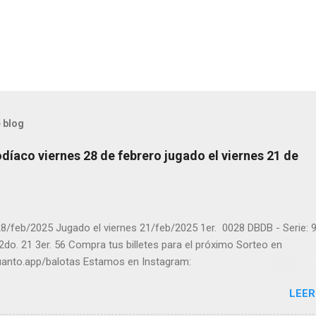
 blog
díaco viernes 28 de febrero jugado el viernes 21 de
8/feb/2025 Jugado el viernes 21/feb/2025 1er. 0028 DBDB - Serie: 9
 2do. 21 3er. 56 Compra tus billetes para el próximo Sorteo en
cuanto.app/balotas Estamos en Instagram:
m.com/balotas_panama - En Twitter: @balotas y Facebook:
LEER
com/balotas Pruebe su suerte en las mejores loterías millonarias y
a segura y legal recomendado clic a: goo.gl/5Y2qt Felicidades a to