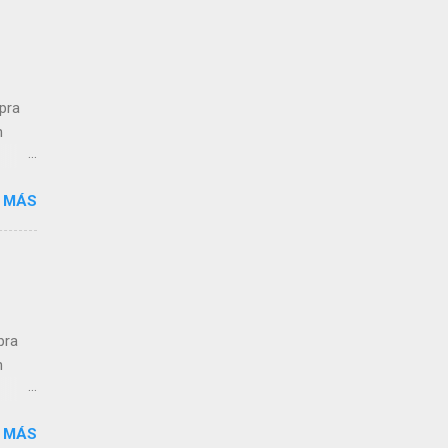
,
n a
mpra
n
 MÁS
ra el
s que
pra
n
 MÁS