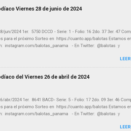
ores ! y a los que no ganaron "Buena Suerte" para el próximo sorteo
díaco Viernes 28 de junio de 2024
n visitarnos en balotas.com para conocer los datos que le ayudara
er los sorteos que se le pasaron.
8/jun/2024 1er. 5750 DCCD - Serie: 1 - Folio: 16 2do. 37 3er. 47 Co
tes para el próximo Sorteo en https://cuanto.app/balotas Estamos e
m: instagram.com/balotas_panama - En Twitter: @balotas y
: facebook.com/balotas Pruebe su suerte en las mejores loterías
LEER
as y de una forma segura y legal recomendado clic a: goo.gl/5Y2qt
es a todos los ganadores ! y a los que no ganaron "Buena Suerte" pa
sorteo, recuerden visitarnos en balotas.com para conocer los dato
díaco del Viernes 26 de abril de 2024
an a ganar y ver los sorteos que se le pasaron.
6/abr/2024 1er. 8641 BACD- Serie: 5 - Folio: 17 2do. 09 3er. 46 Com
tes para el próximo Sorteo en https://cuanto.app/balotas Estamos e
m: instagram.com/balotas_panama - En Twitter: @balotas y
: facebook.com/balotas Pruebe su suerte en las mejores loterías
LEER
as y de una forma segura y legal recomendado clic a: goo.gl/5Y2qt