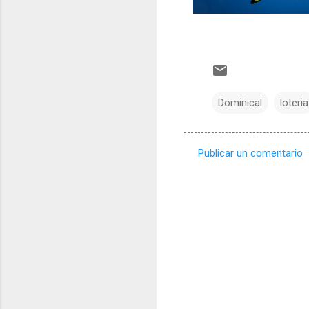
Dominical
loteria
Publicar un comentario
C
o
m
e
n
t
a
r