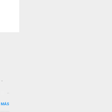
 -
 MÁS
 de
dos