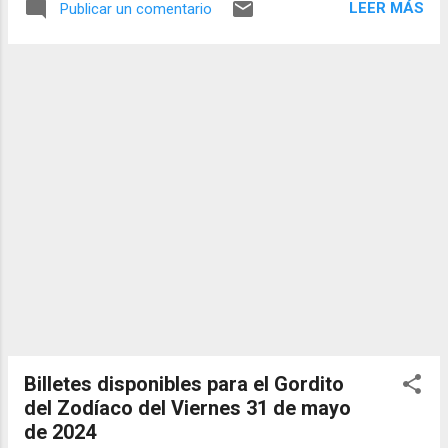
LEER MÁS
Publicar un comentario
las mejores loterías millonarias y de una
forma segura y legal recomendado clic a:
goo.gl/5Y2qt Felicidades a todos los
ganadores ! y a los que no ganaron "Buena
Suerte" para el próximo sorteo, recuerden
visitarnos en balotas.com para conocer los
datos que le ayudaran a ganar y ver los
sorteos que se le pasaron.
Billetes disponibles para el Gordito
del Zodíaco del Viernes 31 de mayo
de 2024