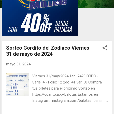
d
a
s
Sorteo Gordito del Zodíaco Viernes
31 de mayo de 2024
mayo 31, 2024
Viernes 31/may/2024 1er. 7429 BBBC -
Serie: 4 - Folio: 12 2do. 41 3er. 50 Compra
tus billetes para el próximo Sorteo en
https://cuanto.app/balotas Estamos en
Instagram: instagram.com/balotas_panama
- En Twitter: @balotas y Facebook:
facebook.com/balotas Pruebe su suerte en