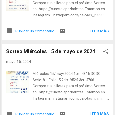
Compra tus billetes para el próximo Sorteo
en https://cuanto.app/balotas Estamos en
Instagram: instagram.com/balotas_panama
- En Twitter: @balotas y Facebook:
facebook.com/balotas Pruebe su suerte en
LEER MÁS
Publicar un comentario
las mejores loterías millonarias y de una
forma segura y legal recomendado clic a:
goo.gl/5Y2qt Felicidades a todos los
Sorteo Miércoles 15 de mayo de 2024
ganadores ! y a los que no ganaron "Buena
Suerte" para el próximo sorteo, recuerden
mayo 15, 2024
visitarnos en balotas.com para conocer los
datos que le ayudaran a ganar y ver los
Miércoles 15/may/2024 1er. 4816 DCDC -
sorteos que se le pasaron.
Serie: 8 - Folio: 5 2do. 9524 3er. 4706
Compra tus billetes para el próximo Sorteo
en https://cuanto.app/balotas Estamos en
Instagram: instagram.com/balotas_panama
- En Twitter: @balotas y Facebook:
facebook.com/balotas Pruebe su suerte en
LEER MÁS
Publicar un comentario