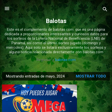
Ir al contenido principal
Balotas
Este es el complemento de balotas.com: que es una página
dedicada a proporcionarles interesantes y curiosos datos para
los sorteos de la Loteria Nacional de Beneficencia (LNB) de
Panamá, así como el último sorteo jugado (domingo y
miércoles). Aqui solo se listará exclusivamente los sorteos y
alguna noticia relacionada directamente con balotas.com
Regresar a
balotas.com
Mostrando entradas de mayo, 2024
MOSTRAR TODO
E
n
t
r
a