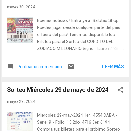
mayo 30, 2024
Buenas noticias ! Entra ya a Balotas Shop
Puedes jugar desde cualquier parte del país
o fuera del país! Tenemos disponible los
Billetes para el Sorteo del GORDITO DEL
ZODIACO MILLONARIO Signo Tauro n° 386
de fecha Viernes 31 de mayo de 2024. Mira
cuáles son los números disponibles más
LEER MÁS
Publicar un comentario
abajo. Compra cómodamente desde tu casa
u oficina ! No te quedes sin el tuyo ! a
continuación la lista de los billetes
Sorteo Miércoles 29 de mayo de 2024
disponibles: Billetes disponibles 1 tiras (5
pedazos): 4200, 0205, 6205, 7806, 1407,
mayo 29, 2024
1807, 3307, 2808, 8108, 5409, 6610, 9610,
2211, 9513, 9713, 5114, 7216, 7718, 0719,
Miércoles 29/may/2024 1er. 4554 DABA -
1619, 9521, 9921, 5722, 7522, 3223, 7025,
Serie: 9 - Folio: 15 2do. 4716 3er. 6194
3828, 7628, 8732, 8933, 3934, 3535, 0836,
Compra tus billetes para el próximo Sorteo