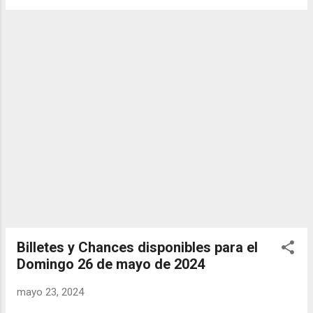
forma segura y legal recomendado clic a:
goo.gl/5Y2qt Felicidades a todos los
ganadores ! y a los que no ganaron "Buena
Suerte" para el próximo sorteo, recuerden
visitarnos en balotas.com para conocer los
datos que le ayudaran a ganar y ver los
sorteos que se le pasaron.
Billetes y Chances disponibles para el
Domingo 26 de mayo de 2024
mayo 23, 2024