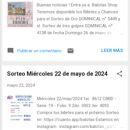
Buenas noticias ! Entra ya a Balotas Shop
Tenemos disponible los Billetes y Chances
para el Sorteo de Oro DOMINICAL n° 5449 y
el Sorteo de tres golpes DOMINICAL n°
4138 de fecha Domingo 26 de mayo de
2024. Mira cuáles son los números
disponibles más abajo. Compra
LEER MÁS
Publicar un comentario
cómodamente desde tu casa u oficina ! No
te quedes sin el tuyo ! a continuación la lista
de los billetes disponibles: Billetes
Sorteo Miércoles 22 de mayo de 2024
disponibles 1 tiras (5 pedazos): 6501, 7103a,
7103b, 7103c, 4610a, 4610b, 4610c, 4311,
mayo 22, 2024
1117a, 1117b, 1117c, 3119a, 3119b, 3119c,
2220a, 2220b, 2220c, 7321, 7523, 0529a,
Miércoles 22/may/2024 1er. 8612 CBBD -
0529b, 0529c, 9232, 7435a, 7435b, 7435c,
Serie: 19 - Folio: 9 2do. 5903 3er. 4093
0037a, 0037b, 0037c, 6637, 0838, 8838a,
Compra tus billetes para el próximo Sorteo
8838b, 8838c, 5943, 3445, 5246a, 5246b,
en https://cuanto.app/balotas Estamos en
5246c, 4048a, 4048b, 4048c, 0056, 3356a,
Instagram: instagram.com/balotas_panama