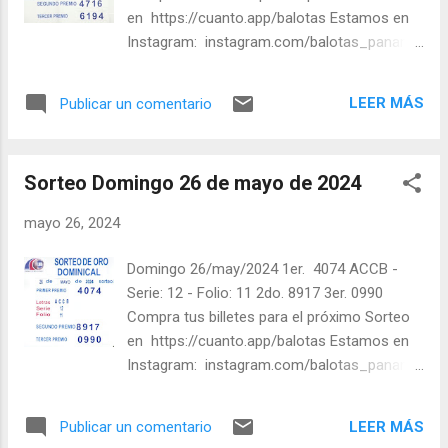
5336, 5436, 7836, 7437, 4938, 9840, 6741,
en https://cuanto.app/balotas Estamos en
9443, 4844, 7044, 8944, 6845, 9545, 4347,
Instagram: instagram.com/balotas_panama
2348, 8848, 2849, 4949, 9550, 1951, 3452,
- En Twitter: @balotas y Facebook:
7452, 0753, 4453, 3854, 6854, 7154, 8554,
facebook.com/balotas Pruebe su suerte en
1555, 7655, 0156, 0359, 1159, 9060, 3361,
LEER MÁS
Publicar un comentario
las mejores loterías millonarias y de una
4062, 4266, 9568, 0869, 5069, 1773, 2073,
forma segura y legal recomendado clic a:
1174, 2774, 1275, 0677, 1277, 6678, 8778,
goo.gl/5Y2qt Felicidades a todos los
0179, 5281, 4982, ...
Sorteo Domingo 26 de mayo de 2024
ganadores ! y a los que no ganaron "Buena
Suerte" para el próximo sorteo, recuerden
mayo 26, 2024
visitarnos en balotas.com para conocer los
datos que le ayudaran a ganar y ver los
Domingo 26/may/2024 1er. 4074 ACCB -
sorteos que se le pasaron.
Serie: 12 - Folio: 11 2do. 8917 3er. 0990
Compra tus billetes para el próximo Sorteo
en https://cuanto.app/balotas Estamos en
Instagram: instagram.com/balotas_panama
- En Twitter: @balotas y Facebook:
facebook.com/balotas Pruebe su suerte en
LEER MÁS
Publicar un comentario
las mejores loterías millonarias y de una