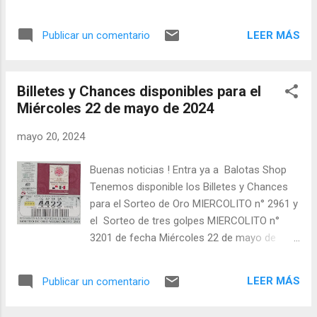
3356b, 3356c, 6459, 3660, 5167, 8769a,
- En Twitter: @balotas y Facebook:
8769b, 8769c, 7675, 2477a, 2477b, 2477c,
facebook.com/balotas Pruebe su suerte en
6678, 3979a, 3979b, 3979c, 5886, 6789,
LEER MÁS
Publicar un comentario
las mejores loterías millonarias y de una
0490a, 0490b, 0490c, 2191a, 2191b, 2191c,
forma segura y legal recomendado clic a:
1492a, 1492b, 1492c, 7895, 0697a, 0697b,
goo.gl/5Y2qt Felicidades a todos los
0697c, 6297, 5598. Billetes disponibles 3 tiras
Billetes y Chances disponibles para el
ganadores ! y a los que no ganaron "Buena
(15 ...
Miércoles 22 de mayo de 2024
Suerte" para el próximo sorteo, recuerden
visitarnos en balotas.com para conocer los
mayo 20, 2024
datos que le ayudaran a ganar y ver los
sorteos que se le pasaron.
Buenas noticias ! Entra ya a Balotas Shop
Tenemos disponible los Billetes y Chances
para el Sorteo de Oro MIERCOLITO n° 2961 y
el Sorteo de tres golpes MIERCOLITO n°
3201 de fecha Miércoles 22 de mayo de
2024. Mira cuáles son los números
disponibles más abajo. Compra
LEER MÁS
Publicar un comentario
cómodamente desde tu casa u oficina ! No
te quedes sin el tuyo ! a continuación la lista