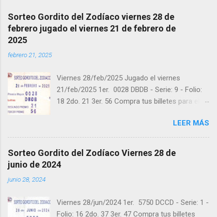
Sorteo Gordito del Zodíaco viernes 28 de
febrero jugado el viernes 21 de febrero de
2025
febrero 21, 2025
Viernes 28/feb/2025 Jugado el viernes
21/feb/2025 1er. 0028 DBDB - Serie: 9 - Folio:
18 2do. 21 3er. 56 Compra tus billetes para el
próximo Sorteo en https://cuanto.app/balotas
LEER MÁS
Estamos en Instagram:
instagram.com/balotas_panama - En Twitter:
@balotas y Facebook: facebook.com/balotas
Sorteo Gordito del Zodíaco Viernes 28 de
Pruebe su suerte en las mejores loterías
junio de 2024
millonarias y de una forma segura y legal
junio 28, 2024
recomendado clic a: goo.gl/5Y2qt Felicidades a
todos los ganadores ! y a los que no ganaron
Viernes 28/jun/2024 1er. 5750 DCCD - Serie: 1 -
"Buena Suerte" para el próximo sorteo,
Folio: 16 2do. 37 3er. 47 Compra tus billetes