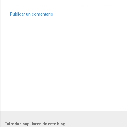
Publicar un comentario
C
o
m
e
n
t
a
r
i
o
s
Entradas populares de este blog