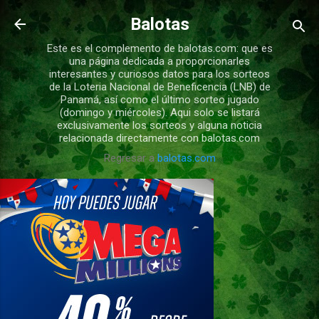
Ir al contenido principal
Balotas
Este es el complemento de balotas.com: que es
una página dedicada a proporcionarles
interesantes y curiosos datos para los sorteos
de la Loteria Nacional de Beneficencia (LNB) de
Panamá, así como el último sorteo jugado
(domingo y miércoles). Aqui solo se listará
exclusivamente los sorteos y alguna noticia
relacionada directamente con balotas.com
Regresar a
balotas.com