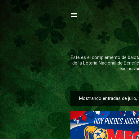
Este es el complemento de balota
de la Loteria Nacional de Benefi
exclusiva
Mostrando entradas de julio,
E
n
t
r
a