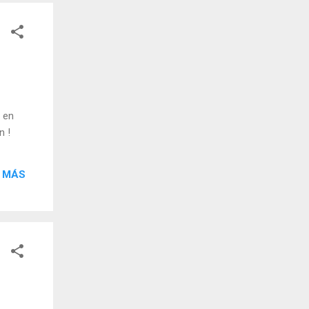
 en
n !
 MÁS