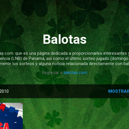
Ir al contenido principal
Balotas
s.com: que es una página dedicada a proporcionarles interesantes 
cencia (LNB) de Panamá, así como el último sorteo jugado (domingo y
mente los sorteos y alguna noticia relacionada directamente con b
Regresar a
balotas.com
 2010
MOSTRAR