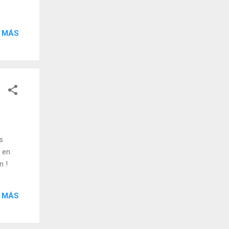
 MÁS
s
 en
n !
 MÁS