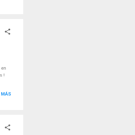
 en
n !
 MÁS