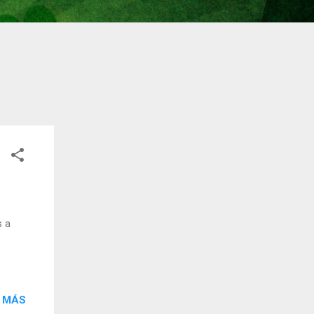
s a
 MÁS