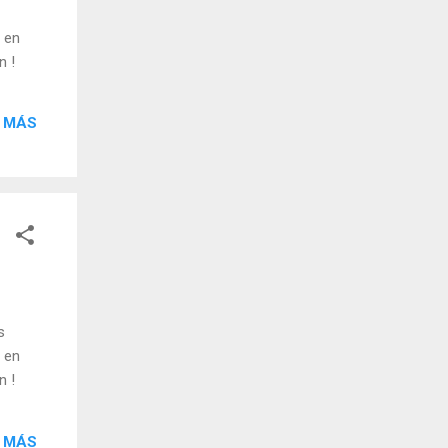
 en
n !
 MÁS
s
 en
n !
 MÁS