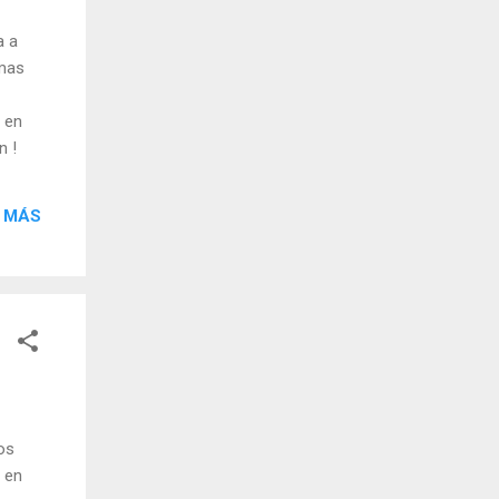
a a
 mas
 en
n !
 MÁS
los
 en