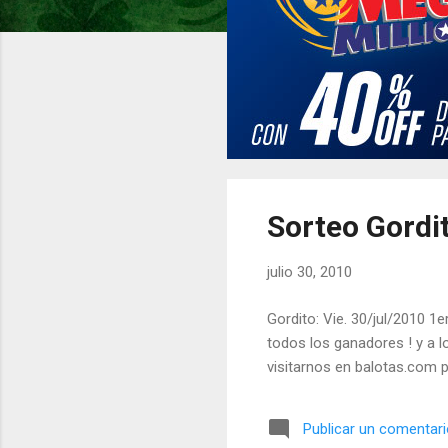
d
a
s
Sorteo Gordit
julio 30, 2010
Gordito: Vie. 30/jul/2010 1er
todos los ganadores ! y a 
visitarnos en balotas.com p
Publicar un comentar