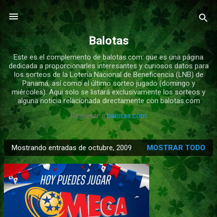
Ir al contenido principal
Balotas
Este es el complemento de balotas.com: que es una página
dedicada a proporcionarles interesantes y curiosos datos para
los sorteos de la Loteria Nacional de Beneficencia (LNB) de
Panamá, así como el último sorteo jugado (domingo y
miércoles). Aqui solo se listará exclusivamente los sorteos y
alguna noticia relacionada directamente con balotas.com
Regresar a
balotas.com
Mostrando entradas de octubre, 2009
MOSTRAR TODO
E
n
t
r
a