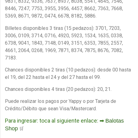
9831, 8332, 9336, 7637, 8937, 8038, 5541, 4645, 7546,
8446, 7247, 7753, 3955, 3956, 4457, 8662, 7363, 7668,
5369, 8671, 9872, 0474, 6678, 8182, 5886
.
Billetes disponibles 3 tiras (15 pedazos):
3701, 7203,
3006, 0109, 3714, 0716, 4920, 5923, 1534, 1635, 0338,
6738, 9041, 1843, 7148, 0149, 3151, 6353, 7855, 2557,
4661, 2064, 0268, 1969, 7871, 8374, 7875, 8676, 7082,
7183
.
Chances disponibles 2 tiras (10 pedazos): desde 00 hasta
el 19, del 22 hasta el 24 y del 27 hasta el 99.
Chances disponibles 4 tiras (20 pedazos): 20, 21.
Puede realizar los pagos por Yappy o por Tarjeta de
Crédito/Débito que sean Visa/Mastercard.
Para ingresar: toca al siguiente enlace: ➡
Balotas
Shop
🛒