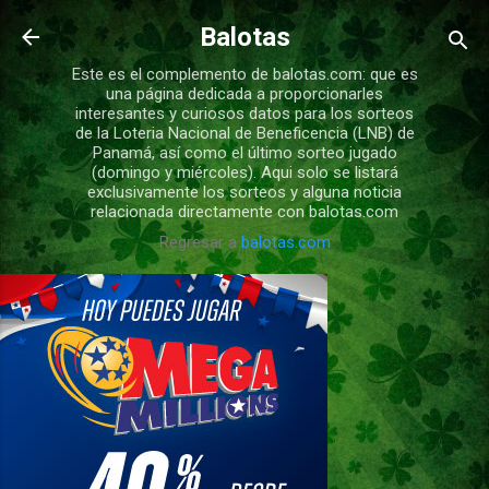
Ir al contenido principal
Balotas
Este es el complemento de balotas.com: que es
una página dedicada a proporcionarles
interesantes y curiosos datos para los sorteos
de la Loteria Nacional de Beneficencia (LNB) de
Panamá, así como el último sorteo jugado
(domingo y miércoles). Aqui solo se listará
exclusivamente los sorteos y alguna noticia
relacionada directamente con balotas.com
Regresar a
balotas.com