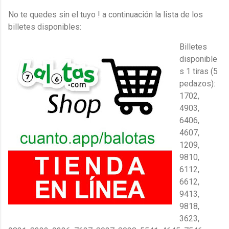
No te quedes sin el tuyo ! a continuación la lista de los
billetes disponibles:
Billetes
disponible
s 1 tiras (5
pedazos):
1702,
4903,
6406,
4607,
1209,
9810,
6112,
6612,
9413,
9818,
3623,