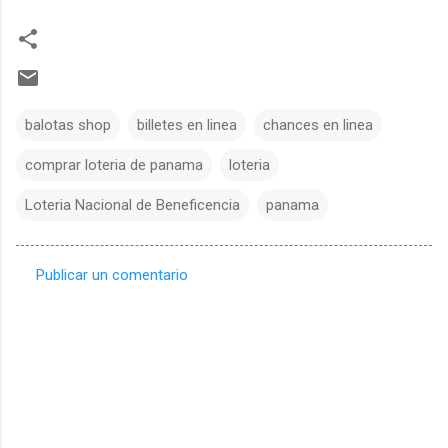
balotas shop
billetes en linea
chances en linea
comprar loteria de panama
loteria
Loteria Nacional de Beneficencia
panama
Publicar un comentario
C
o
m
e
n
t