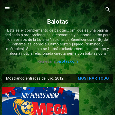
Ir al contenido principal
Balotas
Este es el complemento de balotas.com: que es una página
dedicada a proporcionarles interesantes y curiosos datos para
los sorteos de la Loteria Nacional de Beneficencia (LNB) de
Panamá, así como el último sorteo jugado (domingo y
miércoles). Aqui solo se listará exclusivamente los sorteos y
alguna noticia relacionada directamente con balotas.com
Regresar a
balotas.com
Mostrando entradas de julio, 2012
MOSTRAR TODO
E
n
t
r
a