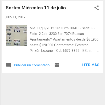
click a: goo.gl/5Y2qt Felicidades a todos los
Sorteo Miércoles 11 de julio
ganadores ! y a los que no ganaron "Buena
Suerte" para el próximo sorteo, recuerden
julio 11, 2012
visitarnos en balotas.com para conocer los
datos que le ayudaran a ganar y ver los
Mie. 11/jul/2012 1er. 8725 BDAB - Serie: 5 -
sorteos que se le pasaron.
Folio: 2 2do. 3230 3er. 7074 Buscas
Apartamento? Apartamentos desde $65,900
hasta $120,000 Contáctame: Everardo
Pinzón Lozano - Cel. 6579-8375 - BBpin:
28D60522 En Twitter: @balotas y facebook:
facebook.com/balotas Pruebe su suerte en
LEER MÁS
Publicar un comentario
las mejores loterías millonarias y de una
forma segura y legal: recomendado click a:
goo.gl/5Y2qt Felicidades a todos los
ganadores ! y a los que no ganaron "Buena
Suerte" para el próximo sorteo, recuerden
visitarnos en balotas.com para conocer los
datos que le ayudaran a ganar y ver los