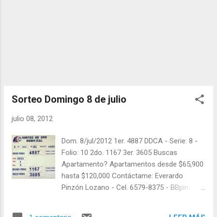
sorteos que se le pasaron.
Sorteo Domingo 8 de julio
julio 08, 2012
Dom. 8/jul/2012 1er. 4887 DDCA - Serie: 8 -
Folio: 10 2do. 1167 3er. 3605 Buscas
Apartamento? Apartamentos desde $65,900
hasta $120,000 Contáctame: Everardo
Pinzón Lozano - Cel. 6579-8375 - BBpin:
28D60522 Síganos en Twitter: @balotas y
facebook: facebook.com/balotas Pruebe su