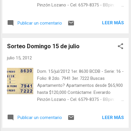
Pinzón Lozano - Cel. 6579-8375 - BBpin:
28D60522 En Twitter: @balotas y facebook:
facebook.com/balotas Pruebe su suerte en
LEER MÁS
Publicar un comentario
las mejores loterías millonarias y de una
forma segura y legal: recomendado click a:
goo.gl/5Y2qt Felicidades a todos los
Sorteo Domingo 15 de julio
ganadores ! y a los que no ganaron "Buena
Suerte" para el próximo sorteo, recuerden
julio 15, 2012
visitarnos en balotas.com para conocer los
datos que le ayudaran a ganar y ver los
Dom. 15/jul/2012 1er. 8630 BCDB - Serie: 16 -
sorteos que se le pasaron.
Folio: 8 2do. 7941 3er. 7222 Buscas
Apartamento? Apartamentos desde $65,900
hasta $120,000 Contáctame: Everardo
Pinzón Lozano - Cel. 6579-8375 - BBpin:
28D60522 Síganos en Twitter: @balotas y
facebook: facebook.com/balotas Pruebe su
LEER MÁS
Publicar un comentario
suerte en las mejores loterías millonarias y
de una forma segura y legal: recomendado