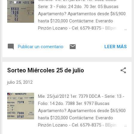
Serie: 3 - Folio: 24 2do. 70 3er. 05 Buscas
Apartamento? Apartamentos desde $65,900
hasta $120,000 Contáctame: Everardo
Pinzón Lozano - Cel. 6579-8375 - BBpin:
28D60522 Búsquenos en twitter: @balotas y
facebook: facebook.com/balotas Pruebe su
LEER MÁS
Publicar un comentario
suerte en las mejores loterías millonarias y
de una forma segura y legal: recomendado
click a: goo.gl/5Y2qt Felicidades a todos los
Sorteo Miércoles 25 de julio
ganadores ! y a los que no ganaron "Buena
Suerte" para el próximo sorteo, recuerden
julio 25, 2012
visitarnos en balotas.com para conocer los
datos que le ayudaran a ganar!
Mie. 25/jul/2012 1er. 7379 DDCA - Serie: 13 -
Folio: 14 2do. 7388 3er. 9797 Buscas
Apartamento? Apartamentos desde $65,900
hasta $120,000 Contáctame: Everardo
Pinzón Lozano - Cel. 6579-8375 - BBpin:
28D60522 En Twitter: @balotas y facebook: