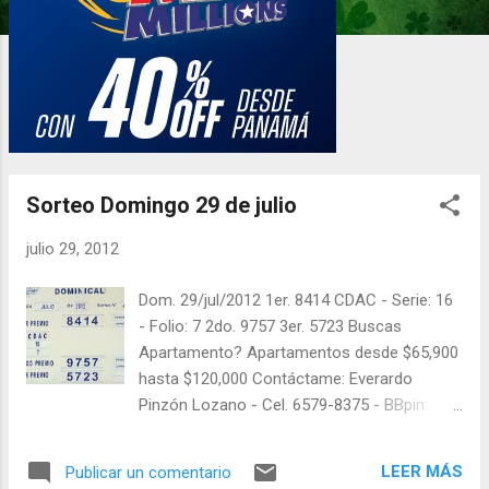
d
a
s
Sorteo Domingo 29 de julio
julio 29, 2012
Dom. 29/jul/2012 1er. 8414 CDAC - Serie: 16
- Folio: 7 2do. 9757 3er. 5723 Buscas
Apartamento? Apartamentos desde $65,900
hasta $120,000 Contáctame: Everardo
Pinzón Lozano - Cel. 6579-8375 - BBpin:
28D60522 En Twitter: @balotas y facebook:
facebook.com/balotas Pruebe su suerte en
LEER MÁS
Publicar un comentario
las mejores loterías millonarias y de una