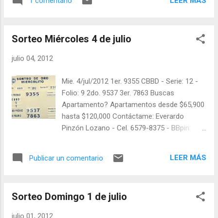
LEER MÁS
1 comentario
suerte en las mejores loterías millonarias y
de una forma segura y legal: recomendado
click a: goo.gl/5Y2qt Felicidades a todos los
Sorteo Miércoles 4 de julio
ganadores ! y a los que no ganaron "Buena
Suerte" para el próximo sorteo, recuerden
julio 04, 2012
visitarnos en balotas.com para conocer los
datos que le ayudaran a ganar y ver los
Mie. 4/jul/2012 1er. 9355 CBBD - Serie: 12 -
sorteos que se le pasaron.
Folio: 9 2do. 9537 3er. 7863 Buscas
Apartamento? Apartamentos desde $65,900
hasta $120,000 Contáctame: Everardo
Pinzón Lozano - Cel. 6579-8375 - BBpin:
28D60522 En Twitter: @balotas y facebook:
facebook.com/balotas Pruebe su suerte en
LEER MÁS
Publicar un comentario
las mejores loterías millonarias y de una
forma segura y legal: recomendado click a:
goo.gl/5Y2qt Felicidades a todos los
Sorteo Domingo 1 de julio
ganadores ! y a los que no ganaron "Buena
Suerte" para el próximo sorteo, recuerden
julio 01, 2012