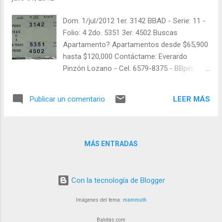
visitarnos en balotas.com para conocer los
datos que le ayudaran a ganar y ver los
Dom. 1/jul/2012 1er. 3142 BBAD - Serie: 11 -
sorteos que se le pasaron.
Folio: 4 2do. 5351 3er. 4502 Buscas
Apartamento? Apartamentos desde $65,900
hasta $120,000 Contáctame: Everardo
Pinzón Lozano - Cel. 6579-8375 - BBpin:
28D60522 Síganos en Twitter: @balotas y
facebook: facebook.com/balotas Pruebe su
LEER MÁS
Publicar un comentario
suerte en las mejores loterías millonarias y
de una forma segura y legal: recomendado
click a: goo.gl/5Y2qt Felicidades a todos los
ganadores ! y a los que no ganaron "Buena
MÁS ENTRADAS
Suerte" para el próximo sorteo, recuerden
visitarnos en balotas.com para conocer los
datos que le ayudaran a ganar y ver los
Con la tecnología de Blogger
sorteos que se le pasaron.
Imágenes del tema:
mammuth
Balotas.com