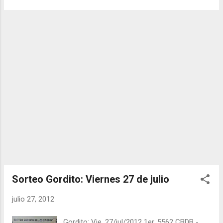
forma segura y legal: recomendado click a:
goo.gl/5Y2qt F elicidades a todos los
ganadores ! y a los que no ganaron "Buena
Suerte" para el próximo sorteo, recuerden
visitarnos en balotas.com para conocer los
datos que le ayudaran a ganar y ver los
sorteos que se le pasaron.
Sorteo Gordito: Viernes 27 de julio
julio 27, 2012
Gordito: Vie. 27/jul/2012 1er. 5562 CBDB -