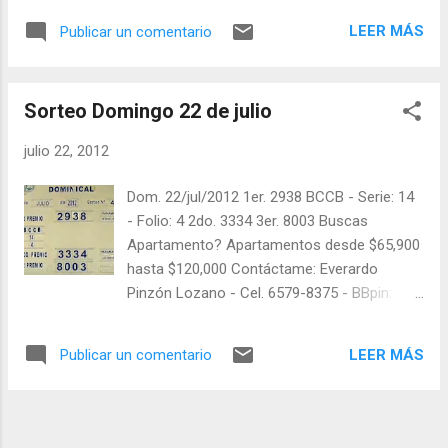
facebook.com/balotas Pruebe su suerte en
LEER MÁS
Publicar un comentario
las mejores loterías millonarias y de una
forma segura y legal: recomendado click a:
goo.gl/5Y2qt Felicidades a todos los
Sorteo Domingo 22 de julio
ganadores ! y a los que no ganaron "Buena
Suerte" para el próximo sorteo, recuerden
julio 22, 2012
visitarnos en balotas.com para conocer los
datos que le ayudaran a ganar y ver los
Dom. 22/jul/2012 1er. 2938 BCCB - Serie: 14
sorteos que se le pasaron.
- Folio: 4 2do. 3334 3er. 8003 Buscas
Apartamento? Apartamentos desde $65,900
hasta $120,000 Contáctame: Everardo
Pinzón Lozano - Cel. 6579-8375 - BBpin:
28D60522 En Twitter: @balotas y facebook:
facebook.com/balotas Pruebe su suerte en
LEER MÁS
Publicar un comentario
las mejores loterías millonarias y de una
forma segura y legal: recomendado click a:
goo.gl/5Y2qt F elicidades a todos los
ganadores ! y a los que no ganaron "Buena