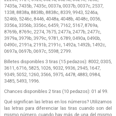
7435a, 7435b, 7435c, 0037a, 0037b, 0037c, 2537,
1338, 8838a, 8838b, 8838c, 8339, 9943, 5246a,
5246b, 5246c, 8446, 4048a, 4048b, 4048c, 0056,
3356a, 3356b, 3356c, 6459, 7162, 5167, 8769a,
8769b, 8769c, 2274, 7675, 2477a, 2477b, 2477c,
3979a, 3979b, 3979c, 9781, 6789, 0490a, 0490b,
0490c, 2191a, 2191b, 2191c, 1492a, 1492b, 1492c,
0697a, 0697b, 0697c, 5598, 2799.
Billetes disponibles 3 tiras (15 pedazos): 8002, 0305,
3611, 6716, 5825, 1026, 9032, 9936, 2945, 1647,
9349, 5052, 1260, 3566, 5975, 4478, 4883, 0984,
3485, 5493, 1996.
Chances disponibles 2 tiras (10 pedazos): 01 al 99.
Qué significan las letras en los números? Utilizamos
las letras para diferenciar las tiras cuando son del
mismo número, cuando hay más de una del mismo