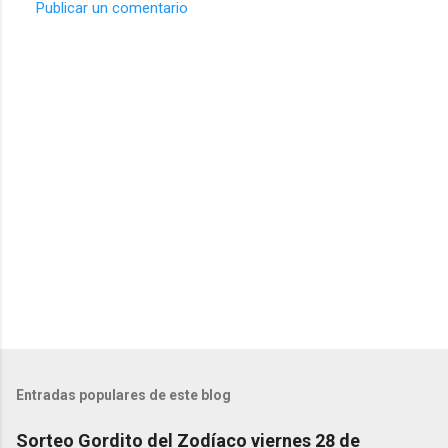
Publicar un comentario
C
o
m
e
n
t
a
r
i
o
s
Entradas populares de este blog
Sorteo Gordito del Zodíaco viernes 28 de