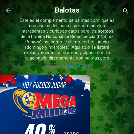
Ir al contenido principal
Balotas
Este es el complemento de balotas.com: que es
una página dedicada a proporcionarles
interesantes y curiosos datos para los sorteos
de la Loteria Nacional de Beneficencia (LNB) de
Panamá, así como el último sorteo jugado
(domingo y miércoles). Aqui solo se listará
exclusivamente los sorteos y alguna noticia
relacionada directamente con balotas.com
Regresar a
balotas.com