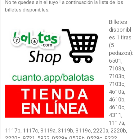
No te quedes sin el tuyo ! a continuación la lista de los
billetes disponibles:
Billetes
disponibl
es 1 tiras
(5
pedazos):
6501,
7103a,
7103b,
7103c,
4610a,
4610b,
4610c,
4311,
1117a,
1117b, 1117c, 3119a, 3119b, 3119c, 2220a, 2220b,
2220c, 9721, 5923, 0529a, 0529b, 0529c, 9232,