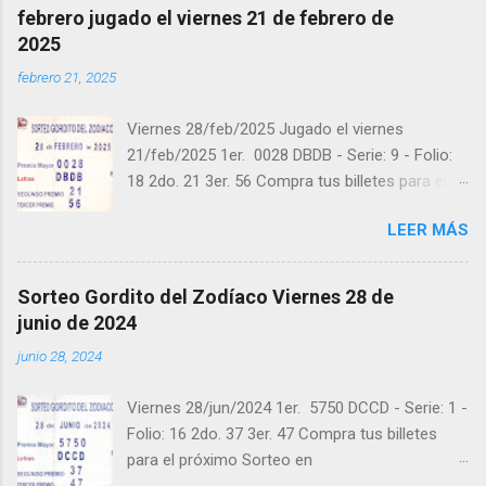
febrero jugado el viernes 21 de febrero de
2025
febrero 21, 2025
Viernes 28/feb/2025 Jugado el viernes
21/feb/2025 1er. 0028 DBDB - Serie: 9 - Folio:
18 2do. 21 3er. 56 Compra tus billetes para el
próximo Sorteo en https://cuanto.app/balotas
LEER MÁS
Estamos en Instagram:
instagram.com/balotas_panama - En Twitter:
@balotas y Facebook: facebook.com/balotas
Sorteo Gordito del Zodíaco Viernes 28 de
Pruebe su suerte en las mejores loterías
junio de 2024
millonarias y de una forma segura y legal
junio 28, 2024
recomendado clic a: goo.gl/5Y2qt Felicidades a
todos los ganadores ! y a los que no ganaron
Viernes 28/jun/2024 1er. 5750 DCCD - Serie: 1 -
"Buena Suerte" para el próximo sorteo,
Folio: 16 2do. 37 3er. 47 Compra tus billetes
recuerden visitarnos en balotas.com para
para el próximo Sorteo en
conocer los datos que le ayudaran a ganar y
https://cuanto.app/balotas Estamos en