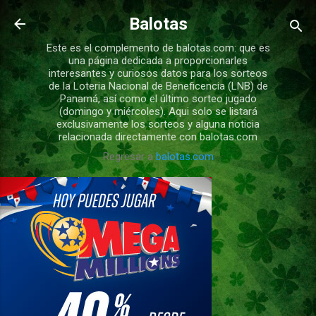
Ir al contenido principal
Balotas
Este es el complemento de balotas.com: que es
una página dedicada a proporcionarles
interesantes y curiosos datos para los sorteos
de la Loteria Nacional de Beneficencia (LNB) de
Panamá, así como el último sorteo jugado
(domingo y miércoles). Aqui solo se listará
exclusivamente los sorteos y alguna noticia
relacionada directamente con balotas.com
Regresar a
balotas.com