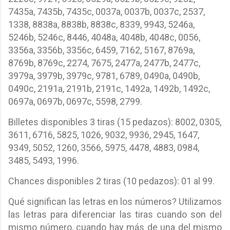
7435a, 7435b, 7435c, 0037a, 0037b, 0037c, 2537,
1338, 8838a, 8838b, 8838c, 8339, 9943, 5246a,
5246b, 5246c, 8446, 4048a, 4048b, 4048c, 0056,
3356a, 3356b, 3356c, 6459, 7162, 5167, 8769a,
8769b, 8769c, 2274, 7675, 2477a, 2477b, 2477c,
3979a, 3979b, 3979c, 9781, 6789, 0490a, 0490b,
0490c, 2191a, 2191b, 2191c, 1492a, 1492b, 1492c,
0697a, 0697b, 0697c, 5598, 2799.
Billetes disponibles 3 tiras (15 pedazos): 8002, 0305,
3611, 6716, 5825, 1026, 9032, 9936, 2945, 1647,
9349, 5052, 1260, 3566, 5975, 4478, 4883, 0984,
3485, 5493, 1996.
Chances disponibles 2 tiras (10 pedazos): 01 al 99.
Qué significan las letras en los números? Utilizamos
las letras para diferenciar las tiras cuando son del
mismo número, cuando hay más de una del mismo