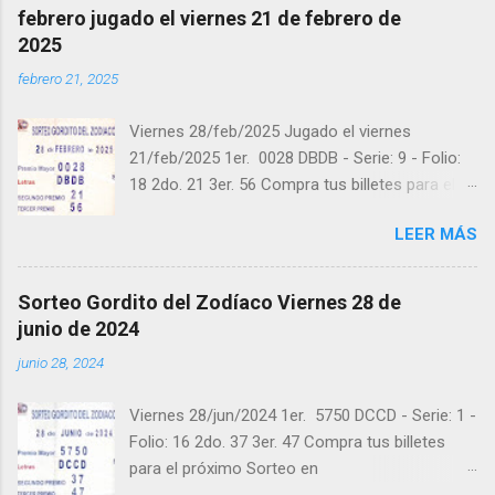
febrero jugado el viernes 21 de febrero de
2025
febrero 21, 2025
Viernes 28/feb/2025 Jugado el viernes
21/feb/2025 1er. 0028 DBDB - Serie: 9 - Folio:
18 2do. 21 3er. 56 Compra tus billetes para el
próximo Sorteo en https://cuanto.app/balotas
LEER MÁS
Estamos en Instagram:
instagram.com/balotas_panama - En Twitter:
@balotas y Facebook: facebook.com/balotas
Sorteo Gordito del Zodíaco Viernes 28 de
Pruebe su suerte en las mejores loterías
junio de 2024
millonarias y de una forma segura y legal
junio 28, 2024
recomendado clic a: goo.gl/5Y2qt Felicidades a
todos los ganadores ! y a los que no ganaron
Viernes 28/jun/2024 1er. 5750 DCCD - Serie: 1 -
"Buena Suerte" para el próximo sorteo,
Folio: 16 2do. 37 3er. 47 Compra tus billetes
recuerden visitarnos en balotas.com para
para el próximo Sorteo en
conocer los datos que le ayudaran a ganar y
https://cuanto.app/balotas Estamos en