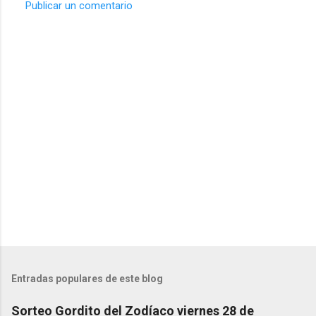
Publicar un comentario
C
o
m
e
n
t
a
r
i
o
s
Entradas populares de este blog
Sorteo Gordito del Zodíaco viernes 28 de