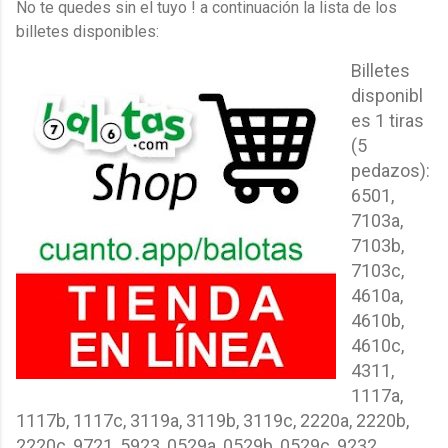
No te quedes sin el tuyo ! a continuación la lista de los
billetes disponibles:
Billetes
disponibl
es 1 tiras
(5
pedazos):
6501,
7103a,
7103b,
7103c,
4610a,
4610b,
4610c,
4311,
1117a,
1117b, 1117c, 3119a, 3119b, 3119c, 2220a, 2220b,
2220c, 9721, 5923, 0529a, 0529b, 0529c, 9232,