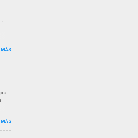
 -
 MÁS
 de
dos
,
n a
mpra
n
 MÁS
ra el
s que