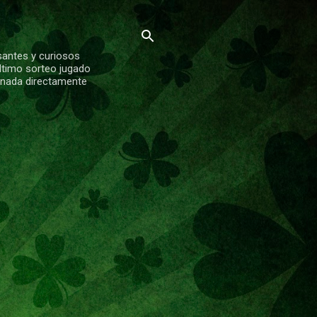
santes y curiosos
ltimo sorteo jugado
ionada directamente