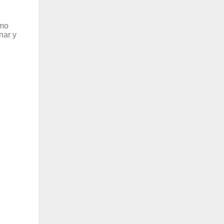
imo
nar y