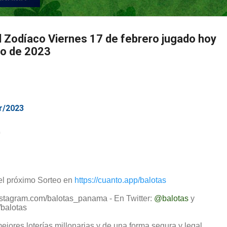
l Zodíaco Viernes 17 de febrero jugado hoy
zo de 2023
r/2023
0
 el próximo Sorteo en
https://cuanto.app/balotas
nstagram.com/balotas_panama
- En Twitter:
@balotas
y
balotas
ejores loterías millonarias y de una forma segura y legal