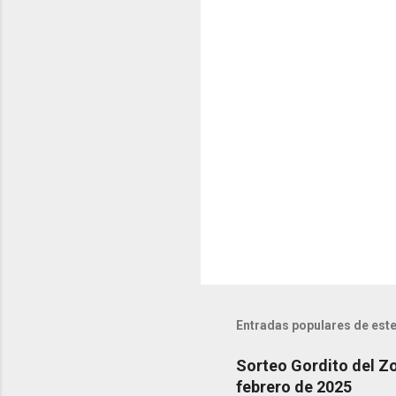
o
m
e
n
t
a
r
i
o
s
Entradas populares de este
Sorteo Gordito del Zo
febrero de 2025