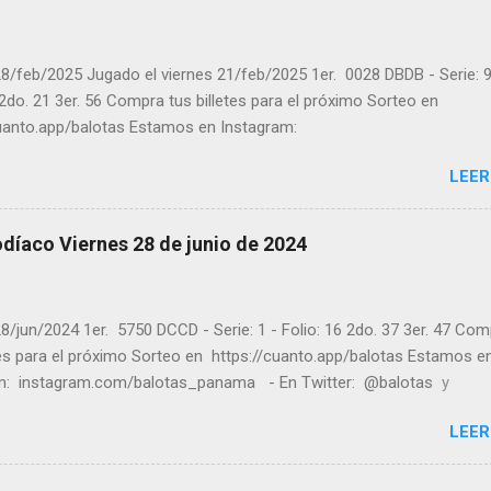
8/feb/2025 Jugado el viernes 21/feb/2025 1er. 0028 DBDB - Serie: 9
 2do. 21 3er. 56 Compra tus billetes para el próximo Sorteo en
cuanto.app/balotas Estamos en Instagram:
m.com/balotas_panama - En Twitter: @balotas y Facebook:
LEER
com/balotas Pruebe su suerte en las mejores loterías millonarias y
a segura y legal recomendado clic a: goo.gl/5Y2qt Felicidades a to
ores ! y a los que no ganaron "Buena Suerte" para el próximo sorteo
díaco Viernes 28 de junio de 2024
n visitarnos en balotas.com para conocer los datos que le ayudara
er los sorteos que se le pasaron.
8/jun/2024 1er. 5750 DCCD - Serie: 1 - Folio: 16 2do. 37 3er. 47 Co
tes para el próximo Sorteo en https://cuanto.app/balotas Estamos e
m: instagram.com/balotas_panama - En Twitter: @balotas y
: facebook.com/balotas Pruebe su suerte en las mejores loterías
LEER
as y de una forma segura y legal recomendado clic a: goo.gl/5Y2qt
es a todos los ganadores ! y a los que no ganaron "Buena Suerte" pa
sorteo, recuerden visitarnos en balotas.com para conocer los dato