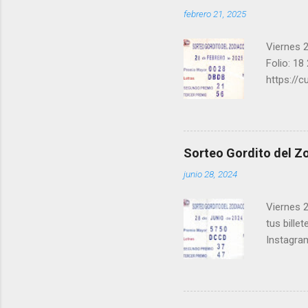
febrero 21, 2025
Viernes 2
Folio: 18
https://
instagra
facebook.
una form
los ganad
Sorteo Gordito del Zo
recuerde
junio 28, 2024
ganar y v
Viernes 2
tus bille
Instagra
Facebook
millonari
Felicidad
próximo 