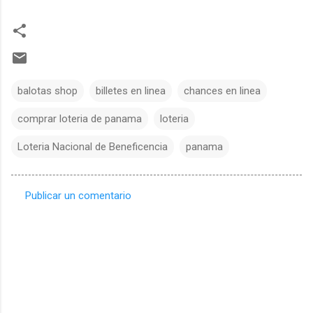
balotas shop
billetes en linea
chances en linea
comprar loteria de panama
loteria
Loteria Nacional de Beneficencia
panama
Publicar un comentario
C
o
m
e
n
t