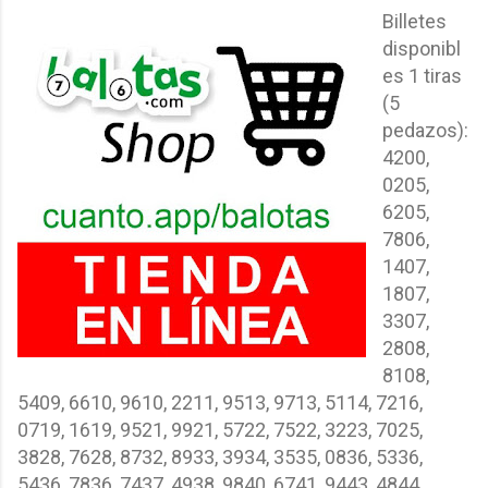
Billetes
disponibl
es 1 tiras
(5
pedazos):
4200,
0205,
6205,
7806,
1407,
1807,
3307,
2808,
8108,
5409, 6610, 9610, 2211, 9513, 9713, 5114, 7216,
0719, 1619, 9521, 9921, 5722, 7522, 3223, 7025,
3828, 7628, 8732, 8933, 3934, 3535, 0836, 5336,
5436, 7836, 7437, 4938, 9840, 6741, 9443, 4844,