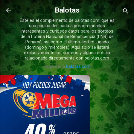
Ir al contenido principal
Balotas
Este es el complemento de balotas.com: que es
una página dedicada a proporcionarles
interesantes y curiosos datos para los sorteos
de la Loteria Nacional de Beneficencia (LNB) de
Panamá, así como el último sorteo jugado
(domingo y miércoles). Aqui solo se listará
exclusivamente los sorteos y alguna noticia
relacionada directamente con balotas.com
Regresar a
balotas.com