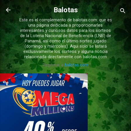
Ir al contenido principal
Balotas
Este es el complemento de balotas.com: que es
una página dedicada a proporcionarles
interesantes y curiosos datos para los sorteos
de la Loteria Nacional de Beneficencia (LNB) de
Panamá, así como el último sorteo jugado
(domingo y miércoles). Aqui solo se listará
exclusivamente los sorteos y alguna noticia
relacionada directamente con balotas.com
Regresar a
balotas.com