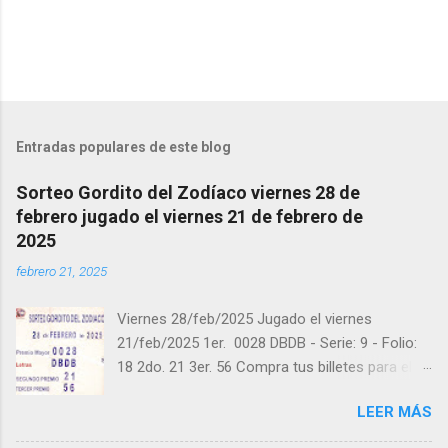
i
o
s
Entradas populares de este blog
Sorteo Gordito del Zodíaco viernes 28 de
febrero jugado el viernes 21 de febrero de
2025
febrero 21, 2025
Viernes 28/feb/2025 Jugado el viernes
21/feb/2025 1er. 0028 DBDB - Serie: 9 - Folio:
18 2do. 21 3er. 56 Compra tus billetes para el
próximo Sorteo en https://cuanto.app/balotas
LEER MÁS
Estamos en Instagram:
instagram.com/balotas_panama - En Twitter: