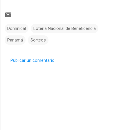
Dominical
Loteria Nacional de Beneficencia
Panamá
Sorteos
Publicar un comentario
C
o
m
e
n
t
a
r