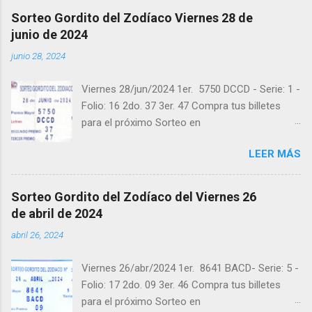
@balotas y Facebook: facebook.com/balotas
Sorteo Gordito del Zodíaco Viernes 28 de
Pruebe su suerte en las mejores loterías
junio de 2024
millonarias y de una forma segura y legal
junio 28, 2024
recomendado clic a: goo.gl/5Y2qt Felicidades a
todos los ganadores ! y a los que no ganaron
Viernes 28/jun/2024 1er. 5750 DCCD - Serie: 1 -
"Buena Suerte" para el próximo sorteo,
Folio: 16 2do. 37 3er. 47 Compra tus billetes
recuerden visitarnos en balotas.com para
para el próximo Sorteo en
conocer los datos que le ayudaran a ganar y
https://cuanto.app/balotas Estamos en
ver los sorteos que se le pasaron.
LEER MÁS
Instagram: instagram.com/balotas_panama -
En Twitter: @balotas y Facebook:
facebook.com/balotas Pruebe su suerte en las
Sorteo Gordito del Zodíaco del Viernes 26
mejores loterías millonarias y de una forma
de abril de 2024
segura y legal recomendado clic a:
abril 26, 2024
goo.gl/5Y2qt Felicidades a todos los ganadores
! y a los que no ganaron "Buena Suerte" para el
Viernes 26/abr/2024 1er. 8641 BACD- Serie: 5 -
próximo sorteo, recuerden visitarnos en
Folio: 17 2do. 09 3er. 46 Compra tus billetes
balotas.com para conocer los datos que le
para el próximo Sorteo en
ayudaran a ganar y ver los sorteos que se le