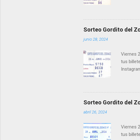
instagra
facebook.
una form
los ganad
Sorteo Gordito del Zo
recuerde
junio 28, 2024
ganar y v
Viernes 2
tus bille
Instagra
Facebook
millonari
Felicidad
próximo 
Sorteo Gordito del Zo
le ayudar
abril 26, 2024
Viernes 2
tus bille