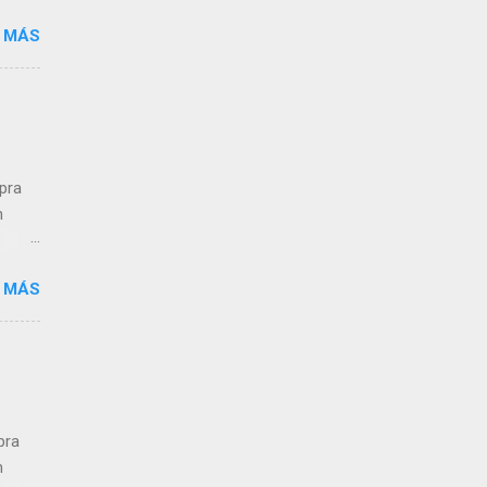
 MÁS
 de
dos
,
n a
mpra
n
 MÁS
ra el
s que
pra
n