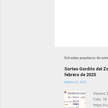
a
r
i
o
s
Entradas populares de este
Sorteo Gordito del Zo
febrero de 2025
febrero 21, 2025
Viernes 2
Folio: 18
https://