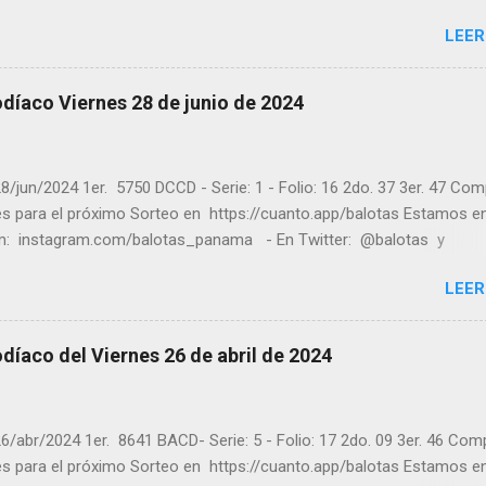
m.com/balotas_panama - En Twitter: @balotas y Facebook:
LEER
com/balotas Pruebe su suerte en las mejores loterías millonarias y
a segura y legal recomendado clic a: goo.gl/5Y2qt Felicidades a to
ores ! y a los que no ganaron "Buena Suerte" para el próximo sorteo
díaco Viernes 28 de junio de 2024
n visitarnos en balotas.com para conocer los datos que le ayudara
er los sorteos que se le pasaron.
8/jun/2024 1er. 5750 DCCD - Serie: 1 - Folio: 16 2do. 37 3er. 47 Co
tes para el próximo Sorteo en https://cuanto.app/balotas Estamos e
m: instagram.com/balotas_panama - En Twitter: @balotas y
: facebook.com/balotas Pruebe su suerte en las mejores loterías
LEER
as y de una forma segura y legal recomendado clic a: goo.gl/5Y2qt
es a todos los ganadores ! y a los que no ganaron "Buena Suerte" pa
sorteo, recuerden visitarnos en balotas.com para conocer los dato
díaco del Viernes 26 de abril de 2024
an a ganar y ver los sorteos que se le pasaron.
6/abr/2024 1er. 8641 BACD- Serie: 5 - Folio: 17 2do. 09 3er. 46 Com
tes para el próximo Sorteo en https://cuanto.app/balotas Estamos e