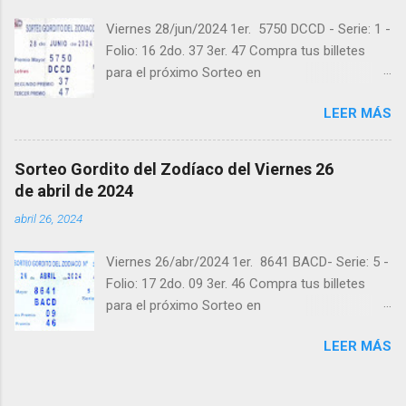
todos los ganadores ! y a los que no ganaron
Viernes 28/jun/2024 1er. 5750 DCCD - Serie: 1 -
"Buena Suerte" para el próximo sorteo,
Folio: 16 2do. 37 3er. 47 Compra tus billetes
recuerden visitarnos en balotas.com para
para el próximo Sorteo en
conocer los datos que le ayudaran a ganar y
https://cuanto.app/balotas Estamos en
ver los sorteos que se le pasaron.
LEER MÁS
Instagram: instagram.com/balotas_panama -
En Twitter: @balotas y Facebook:
facebook.com/balotas Pruebe su suerte en las
Sorteo Gordito del Zodíaco del Viernes 26
mejores loterías millonarias y de una forma
de abril de 2024
segura y legal recomendado clic a:
abril 26, 2024
goo.gl/5Y2qt Felicidades a todos los ganadores
! y a los que no ganaron "Buena Suerte" para el
Viernes 26/abr/2024 1er. 8641 BACD- Serie: 5 -
próximo sorteo, recuerden visitarnos en
Folio: 17 2do. 09 3er. 46 Compra tus billetes
balotas.com para conocer los datos que le
para el próximo Sorteo en
ayudaran a ganar y ver los sorteos que se le
https://cuanto.app/balotas Estamos en
pasaron.
LEER MÁS
Instagram: instagram.com/balotas_panama -
En Twitter: @balotas y Facebook:
facebook.com/balotas Pruebe su suerte en las