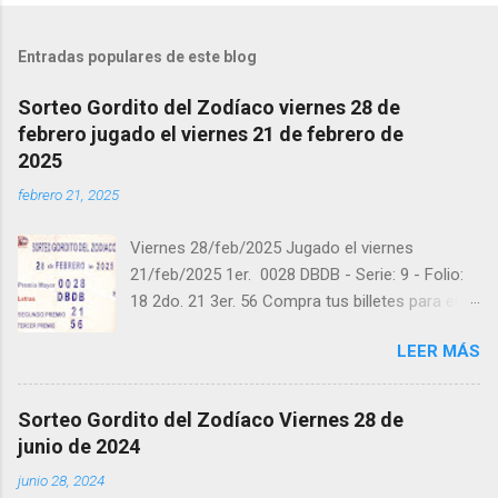
Entradas populares de este blog
Sorteo Gordito del Zodíaco viernes 28 de
febrero jugado el viernes 21 de febrero de
2025
febrero 21, 2025
Viernes 28/feb/2025 Jugado el viernes
21/feb/2025 1er. 0028 DBDB - Serie: 9 - Folio:
18 2do. 21 3er. 56 Compra tus billetes para el
próximo Sorteo en https://cuanto.app/balotas
LEER MÁS
Estamos en Instagram:
instagram.com/balotas_panama - En Twitter:
@balotas y Facebook: facebook.com/balotas
Sorteo Gordito del Zodíaco Viernes 28 de
Pruebe su suerte en las mejores loterías
junio de 2024
millonarias y de una forma segura y legal
junio 28, 2024
recomendado clic a: goo.gl/5Y2qt Felicidades a