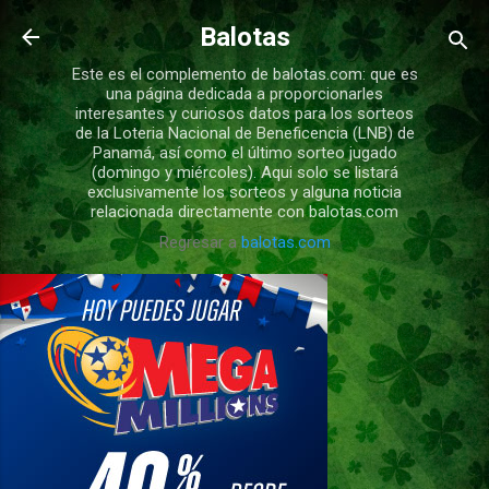
Ir al contenido principal
Balotas
Este es el complemento de balotas.com: que es
una página dedicada a proporcionarles
interesantes y curiosos datos para los sorteos
de la Loteria Nacional de Beneficencia (LNB) de
Panamá, así como el último sorteo jugado
(domingo y miércoles). Aqui solo se listará
exclusivamente los sorteos y alguna noticia
relacionada directamente con balotas.com
Regresar a
balotas.com