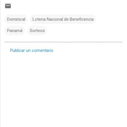
Dominical
Loteria Nacional de Beneficencia
Panamá
Sorteos
Publicar un comentario
C
o
m
e
n
t
a
r
i