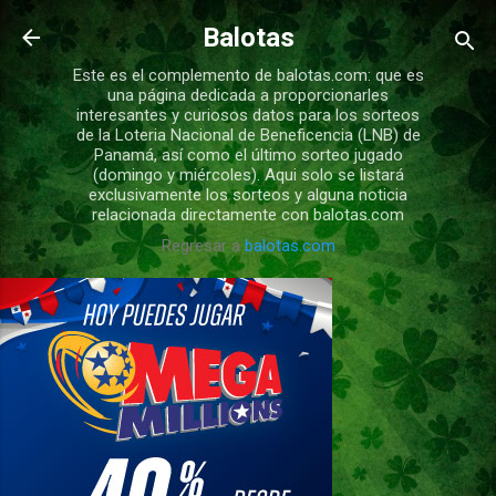
Ir al contenido principal
Balotas
Este es el complemento de balotas.com: que es
una página dedicada a proporcionarles
interesantes y curiosos datos para los sorteos
de la Loteria Nacional de Beneficencia (LNB) de
Panamá, así como el último sorteo jugado
(domingo y miércoles). Aqui solo se listará
exclusivamente los sorteos y alguna noticia
relacionada directamente con balotas.com
Regresar a
balotas.com