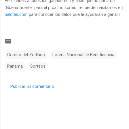
Felicidades a todos los ganadores ! y a los que no ganaron
"Buena Suerte" para el próximo sorteo, recuerden visitarnos en
balotas.com
para conocer los datos que le ayudaran a ganar !
Gordito del Zodíaco
Loteria Nacional de Beneficencia
Panamá
Sorteos
Publicar un comentario
C
o
m
e
n