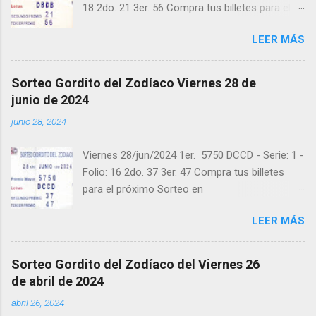
18 2do. 21 3er. 56 Compra tus billetes para el
próximo Sorteo en https://cuanto.app/balotas
LEER MÁS
Estamos en Instagram:
instagram.com/balotas_panama - En Twitter:
@balotas y Facebook: facebook.com/balotas
Sorteo Gordito del Zodíaco Viernes 28 de
Pruebe su suerte en las mejores loterías
junio de 2024
millonarias y de una forma segura y legal
junio 28, 2024
recomendado clic a: goo.gl/5Y2qt Felicidades a
todos los ganadores ! y a los que no ganaron
Viernes 28/jun/2024 1er. 5750 DCCD - Serie: 1 -
"Buena Suerte" para el próximo sorteo,
Folio: 16 2do. 37 3er. 47 Compra tus billetes
recuerden visitarnos en balotas.com para
para el próximo Sorteo en
conocer los datos que le ayudaran a ganar y
https://cuanto.app/balotas Estamos en
ver los sorteos que se le pasaron.
LEER MÁS
Instagram: instagram.com/balotas_panama -
En Twitter: @balotas y Facebook:
facebook.com/balotas Pruebe su suerte en las
Sorteo Gordito del Zodíaco del Viernes 26
mejores loterías millonarias y de una forma
de abril de 2024
segura y legal recomendado clic a:
abril 26, 2024
goo.gl/5Y2qt Felicidades a todos los ganadores