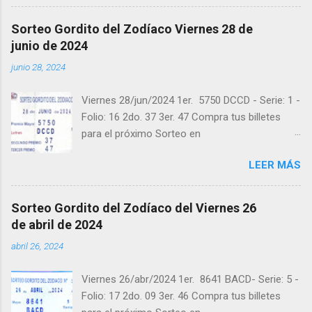
instagram.com/balotas_panama - En Twitter:
@balotas y Facebook: facebook.com/balotas
Sorteo Gordito del Zodíaco Viernes 28 de
Pruebe su suerte en las mejores loterías
junio de 2024
millonarias y de una forma segura y legal
junio 28, 2024
recomendado clic a: goo.gl/5Y2qt Felicidades a
todos los ganadores ! y a los que no ganaron
Viernes 28/jun/2024 1er. 5750 DCCD - Serie: 1 -
"Buena Suerte" para el próximo sorteo,
Folio: 16 2do. 37 3er. 47 Compra tus billetes
recuerden visitarnos en balotas.com para
para el próximo Sorteo en
conocer los datos que le ayudaran a ganar y
https://cuanto.app/balotas Estamos en
ver los sorteos que se le pasaron.
LEER MÁS
Instagram: instagram.com/balotas_panama -
En Twitter: @balotas y Facebook:
facebook.com/balotas Pruebe su suerte en las
Sorteo Gordito del Zodíaco del Viernes 26
mejores loterías millonarias y de una forma
de abril de 2024
segura y legal recomendado clic a:
abril 26, 2024
goo.gl/5Y2qt Felicidades a todos los ganadores
! y a los que no ganaron "Buena Suerte" para el
Viernes 26/abr/2024 1er. 8641 BACD- Serie: 5 -
próximo sorteo, recuerden visitarnos en
Folio: 17 2do. 09 3er. 46 Compra tus billetes
balotas.com para conocer los datos que le