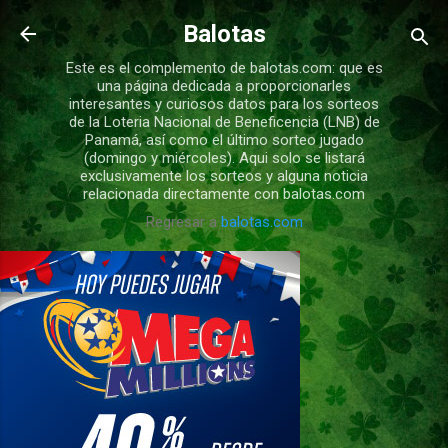
Ir al contenido principal
Balotas
Este es el complemento de balotas.com: que es
una página dedicada a proporcionarles
interesantes y curiosos datos para los sorteos
de la Loteria Nacional de Beneficencia (LNB) de
Panamá, así como el último sorteo jugado
(domingo y miércoles). Aqui solo se listará
exclusivamente los sorteos y alguna noticia
relacionada directamente con balotas.com
Regresar a
balotas.com