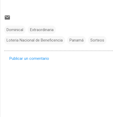
Dominical
Extraordinaria
Loteria Nacional de Beneficencia
Panamá
Sorteos
Publicar un comentario
C
o
m
e
n
t
a
r