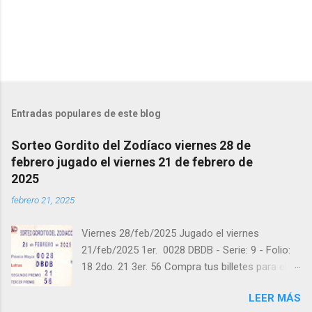
i
o
s
Entradas populares de este blog
Sorteo Gordito del Zodíaco viernes 28 de
febrero jugado el viernes 21 de febrero de
2025
febrero 21, 2025
Viernes 28/feb/2025 Jugado el viernes
21/feb/2025 1er. 0028 DBDB - Serie: 9 - Folio:
18 2do. 21 3er. 56 Compra tus billetes para el
próximo Sorteo en https://cuanto.app/balotas
LEER MÁS
Estamos en Instagram: