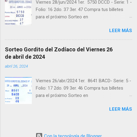
Viernes 28/jun/2024 1er. 5750 DCCD - Serie: 1 -
"Buena Suerte" para el próximo sorteo,
Folio: 16 2do. 37 3er. 47 Compra tus billetes
recuerden visitarnos en balotas.com para
para el próximo Sorteo en
conocer los datos que le ayudaran a ganar y
https://cuanto.app/balotas Estamos en
ver los sorteos que se le pasaron.
LEER MÁS
Instagram: instagram.com/balotas_panama -
En Twitter: @balotas y Facebook:
facebook.com/balotas Pruebe su suerte en las
Sorteo Gordito del Zodíaco del Viernes 26
mejores loterías millonarias y de una forma
de abril de 2024
segura y legal recomendado clic a:
abril 26, 2024
goo.gl/5Y2qt Felicidades a todos los ganadores
! y a los que no ganaron "Buena Suerte" para el
Viernes 26/abr/2024 1er. 8641 BACD- Serie: 5 -
próximo sorteo, recuerden visitarnos en
Folio: 17 2do. 09 3er. 46 Compra tus billetes
balotas.com para conocer los datos que le
para el próximo Sorteo en
ayudaran a ganar y ver los sorteos que se le
https://cuanto.app/balotas Estamos en
pasaron.
LEER MÁS
Instagram: instagram.com/balotas_panama -
En Twitter: @balotas y Facebook:
facebook.com/balotas Pruebe su suerte en las
mejores loterías millonarias y de una forma
Con la tecnología de Blogger