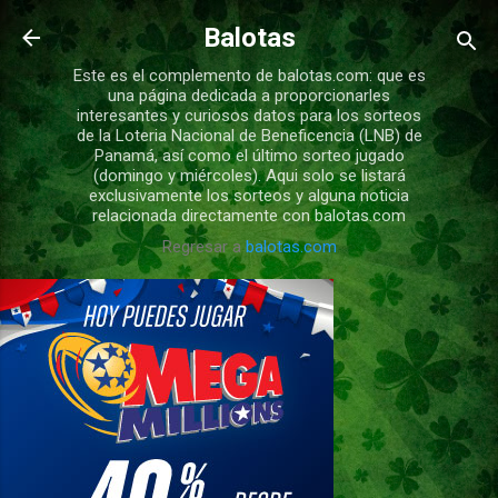
Ir al contenido principal
Balotas
Este es el complemento de balotas.com: que es
una página dedicada a proporcionarles
interesantes y curiosos datos para los sorteos
de la Loteria Nacional de Beneficencia (LNB) de
Panamá, así como el último sorteo jugado
(domingo y miércoles). Aqui solo se listará
exclusivamente los sorteos y alguna noticia
relacionada directamente con balotas.com
Regresar a
balotas.com