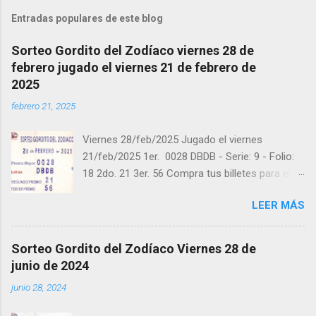
Entradas populares de este blog
Sorteo Gordito del Zodíaco viernes 28 de
febrero jugado el viernes 21 de febrero de
2025
febrero 21, 2025
Viernes 28/feb/2025 Jugado el viernes
21/feb/2025 1er. 0028 DBDB - Serie: 9 - Folio:
18 2do. 21 3er. 56 Compra tus billetes para el
próximo Sorteo en https://cuanto.app/balotas
LEER MÁS
Estamos en Instagram:
instagram.com/balotas_panama - En Twitter:
@balotas y Facebook: facebook.com/balotas
Sorteo Gordito del Zodíaco Viernes 28 de
Pruebe su suerte en las mejores loterías
junio de 2024
millonarias y de una forma segura y legal
junio 28, 2024
recomendado clic a: goo.gl/5Y2qt Felicidades a
todos los ganadores ! y a los que no ganaron