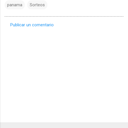
panama
Sorteos
Publicar un comentario
C
o
m
e
n
t
a
r
i
o
s