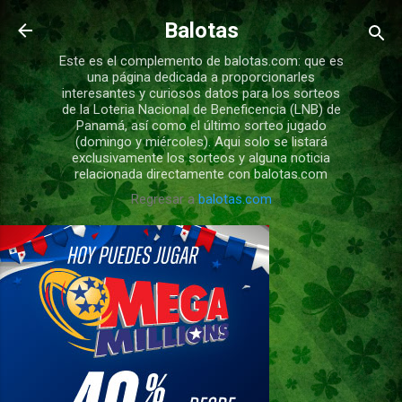
Ir al contenido principal
Balotas
Este es el complemento de balotas.com: que es
una página dedicada a proporcionarles
interesantes y curiosos datos para los sorteos
de la Loteria Nacional de Beneficencia (LNB) de
Panamá, así como el último sorteo jugado
(domingo y miércoles). Aqui solo se listará
exclusivamente los sorteos y alguna noticia
relacionada directamente con balotas.com
Regresar a
balotas.com