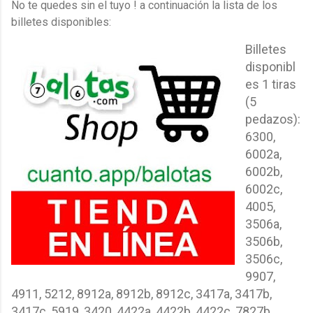
No te quedes sin el tuyo ! a continuación la lista de los
billetes disponibles:
Billetes
disponibl
es 1 tiras
(5
pedazos):
6300,
6002a,
6002b,
6002c,
4005,
3506a,
3506b,
3506c,
9907,
4911, 5212, 8912a, 8912b, 8912c, 3417a, 3417b,
3417c, 5919, 3420, 4422a, 4422b, 4422c, 7827b,