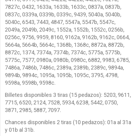
7827c, 0432, 1633a, 1633b, 1633c, 0837a, 0837b,
0837c, 0339a, 0339b, 0339c, 9439, 5040a, 5040b,
5040c, 6543, 7443, 4847, 5547a, 5547b, 5547c,
2049a, 2049b, 2049c, 1552a, 1552b, 1552c, 0256b,
0256c, 9756, 9959, 8160, 9162a, 9162b, 9162c, 0664,
5664a, 5664b, 5664c, 1368b, 1368c, 8872a, 8872b,
8872c, 1374, 7374a, 7374b, 7374c, 5775a, 5775b,
5775c, 7577, 0980a, 0980b, 0980c, 6882, 9983, 6785,
7486a, 7486b, 7486c, 2389a, 2389b, 2389c, 9894a,
9894b, 9894c, 1095a, 1095b, 1095c, 3795, 4798,
9598a, 9598b, 9598c.
Billetes disponibles 3 tiras (15 pedazos): 5203, 9611,
7715, 6520, 2124, 7528, 5934, 6238, 5442, 0750,
3871, 2985, 5887, 7097.
Chances disponibles 2 tiras (10 pedazos): 01a al 31a
y 01b al 31b.