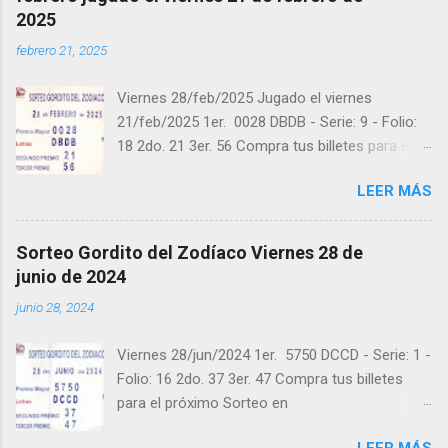
2025
febrero 21, 2025
Viernes 28/feb/2025 Jugado el viernes
21/feb/2025 1er. 0028 DBDB - Serie: 9 - Folio:
18 2do. 21 3er. 56 Compra tus billetes para el
próximo Sorteo en https://cuanto.app/balotas
LEER MÁS
Estamos en Instagram:
instagram.com/balotas_panama - En Twitter:
@balotas y Facebook: facebook.com/balotas
Sorteo Gordito del Zodíaco Viernes 28 de
Pruebe su suerte en las mejores loterías
junio de 2024
millonarias y de una forma segura y legal
junio 28, 2024
recomendado clic a: goo.gl/5Y2qt Felicidades a
todos los ganadores ! y a los que no ganaron
Viernes 28/jun/2024 1er. 5750 DCCD - Serie: 1 -
"Buena Suerte" para el próximo sorteo,
Folio: 16 2do. 37 3er. 47 Compra tus billetes
recuerden visitarnos en balotas.com para
para el próximo Sorteo en
conocer los datos que le ayudaran a ganar y
https://cuanto.app/balotas Estamos en
ver los sorteos que se le pasaron.