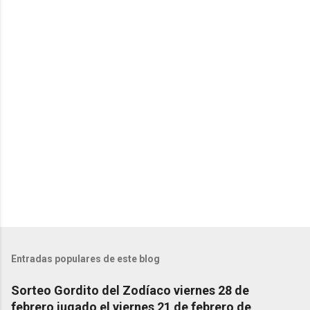
C
o
m
e
n
t
a
r
i
o
s
Entradas populares de este blog
Sorteo Gordito del Zodíaco viernes 28 de
febrero jugado el viernes 21 de febrero de