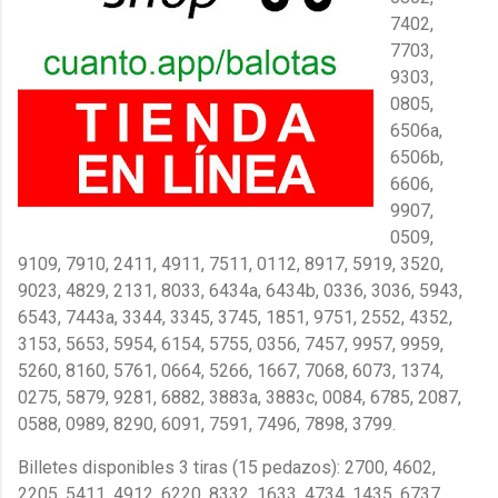
7402,
7703,
9303,
0805,
6506a,
6506b,
6606,
9907,
0509,
9109, 7910, 2411, 4911, 7511, 0112, 8917, 5919, 3520,
9023, 4829, 2131, 8033, 6434a, 6434b, 0336, 3036, 5943,
6543, 7443a, 3344, 3345, 3745, 1851, 9751, 2552, 4352,
3153, 5653, 5954, 6154, 5755, 0356, 7457, 9957, 9959,
5260, 8160, 5761, 0664, 5266, 1667, 7068, 6073, 1374,
0275, 5879, 9281, 6882, 3883a, 3883c, 0084, 6785, 2087,
0588, 0989, 8290, 6091, 7591, 7496, 7898, 3799.
Billetes disponibles 3 tiras (15 pedazos): 2700, 4602,
2205, 5411, 4912, 6220, 8332, 1633, 4734, 1435, 6737,