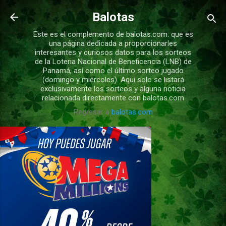
Ir al contenido principal
Balotas
Este es el complemento de balotas.com: que es
una página dedicada a proporcionarles
interesantes y curiosos datos para los sorteos
de la Loteria Nacional de Beneficencia (LNB) de
Panamá, así como el último sorteo jugado
(domingo y miércoles). Aqui solo se listará
exclusivamente los sorteos y alguna noticia
relacionada directamente con balotas.com
Regresar a
balotas.com