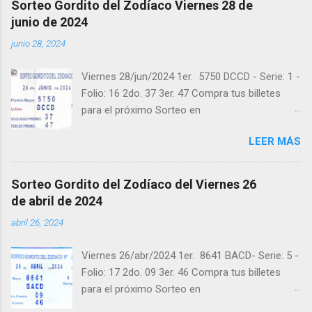
Sorteo Gordito del Zodíaco Viernes 28 de
Pruebe su suerte en las mejores loterías
junio de 2024
millonarias y de una forma segura y legal
junio 28, 2024
recomendado clic a: goo.gl/5Y2qt Felicidades a
todos los ganadores ! y a los que no ganaron
Viernes 28/jun/2024 1er. 5750 DCCD - Serie: 1 -
"Buena Suerte" para el próximo sorteo,
Folio: 16 2do. 37 3er. 47 Compra tus billetes
recuerden visitarnos en balotas.com para
para el próximo Sorteo en
conocer los datos que le ayudaran a ganar y
https://cuanto.app/balotas Estamos en
ver los sorteos que se le pasaron.
LEER MÁS
Instagram: instagram.com/balotas_panama -
En Twitter: @balotas y Facebook:
facebook.com/balotas Pruebe su suerte en las
Sorteo Gordito del Zodíaco del Viernes 26
mejores loterías millonarias y de una forma
de abril de 2024
segura y legal recomendado clic a:
abril 26, 2024
goo.gl/5Y2qt Felicidades a todos los ganadores
! y a los que no ganaron "Buena Suerte" para el
Viernes 26/abr/2024 1er. 8641 BACD- Serie: 5 -
próximo sorteo, recuerden visitarnos en
Folio: 17 2do. 09 3er. 46 Compra tus billetes
balotas.com para conocer los datos que le
para el próximo Sorteo en
ayudaran a ganar y ver los sorteos que se le
https://cuanto.app/balotas Estamos en
pasaron.