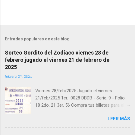
o
s
Entradas populares de este blog
Sorteo Gordito del Zodíaco viernes 28 de
febrero jugado el viernes 21 de febrero de
2025
febrero 21, 2025
Viernes 28/feb/2025 Jugado el viernes
21/feb/2025 1er. 0028 DBDB - Serie: 9 - Folio:
18 2do. 21 3er. 56 Compra tus billetes para el
próximo Sorteo en https://cuanto.app/balotas
LEER MÁS
Estamos en Instagram:
instagram.com/balotas_panama - En Twitter:
@balotas y Facebook: facebook.com/balotas