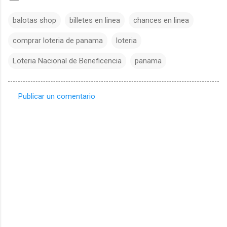
balotas shop
billetes en linea
chances en linea
comprar loteria de panama
loteria
Loteria Nacional de Beneficencia
panama
Publicar un comentario
C
o
m
e
n
t
a
r
i