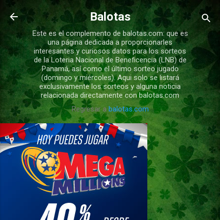
Ir al contenido principal
Balotas
Este es el complemento de balotas.com: que es
una página dedicada a proporcionarles
interesantes y curiosos datos para los sorteos
de la Loteria Nacional de Beneficencia (LNB) de
Panamá, así como el último sorteo jugado
(domingo y miércoles). Aqui solo se listará
exclusivamente los sorteos y alguna noticia
relacionada directamente con balotas.com
Regresar a
balotas.com