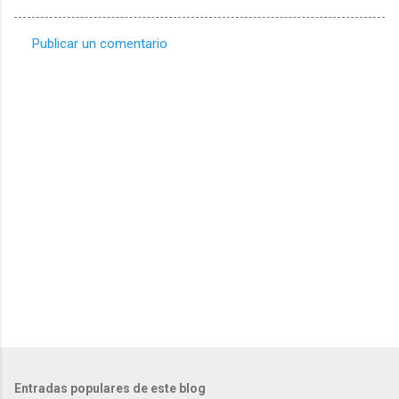
Publicar un comentario
C
o
m
e
n
t
a
r
i
o
s
Entradas populares de este blog