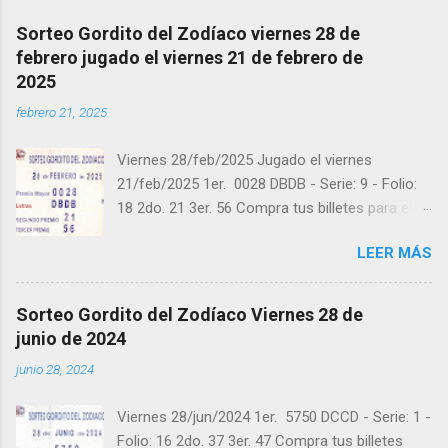
Sorteo Gordito del Zodíaco viernes 28 de
febrero jugado el viernes 21 de febrero de
2025
febrero 21, 2025
Viernes 28/feb/2025 Jugado el viernes
21/feb/2025 1er. 0028 DBDB - Serie: 9 - Folio:
18 2do. 21 3er. 56 Compra tus billetes para el
próximo Sorteo en https://cuanto.app/balotas
LEER MÁS
Estamos en Instagram:
instagram.com/balotas_panama - En Twitter:
@balotas y Facebook: facebook.com/balotas
Sorteo Gordito del Zodíaco Viernes 28 de
Pruebe su suerte en las mejores loterías
junio de 2024
millonarias y de una forma segura y legal
junio 28, 2024
recomendado clic a: goo.gl/5Y2qt Felicidades a
todos los ganadores ! y a los que no ganaron
Viernes 28/jun/2024 1er. 5750 DCCD - Serie: 1 -
"Buena Suerte" para el próximo sorteo,
Folio: 16 2do. 37 3er. 47 Compra tus billetes
recuerden visitarnos en balotas.com para