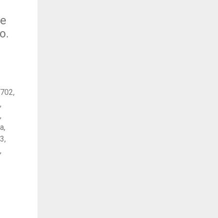
de
o.
702,
,
,
a,
3,
,