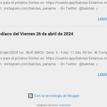
tes para el próximo Sorteo en https://cuanto.app/balotas Estamos e
m: instagram.com/balotas_panama - En Twitter: @balotas y
: facebook.com/balotas Pruebe su suerte en las mejores loterías
LEER
as y de una forma segura y legal recomendado clic a: goo.gl/5Y2qt
es a todos los ganadores ! y a los que no ganaron "Buena Suerte" pa
sorteo, recuerden visitarnos en balotas.com para conocer los dato
díaco del Viernes 26 de abril de 2024
an a ganar y ver los sorteos que se le pasaron.
6/abr/2024 1er. 8641 BACD- Serie: 5 - Folio: 17 2do. 09 3er. 46 Com
tes para el próximo Sorteo en https://cuanto.app/balotas Estamos e
m: instagram.com/balotas_panama - En Twitter: @balotas y
: facebook.com/balotas Pruebe su suerte en las mejores loterías
LEER
as y de una forma segura y legal recomendado clic a: goo.gl/5Y2qt
es a todos los ganadores ! y a los que no ganaron "Buena Suerte" pa
sorteo, recuerden visitarnos en balotas.com para conocer los dato
an a ganar y ver los sorteos que se le pasaron.
Con la tecnología de Blogger
Imágenes del tema:
mammuth