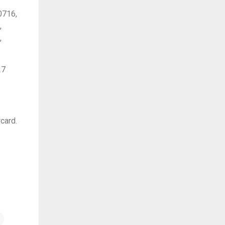
0716,
,
,
27
card.