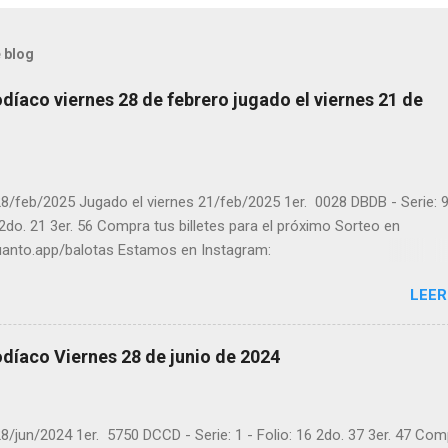
 blog
díaco viernes 28 de febrero jugado el viernes 21 de
8/feb/2025 Jugado el viernes 21/feb/2025 1er. 0028 DBDB - Serie: 9
 2do. 21 3er. 56 Compra tus billetes para el próximo Sorteo en
cuanto.app/balotas Estamos en Instagram:
m.com/balotas_panama - En Twitter: @balotas y Facebook:
LEER
com/balotas Pruebe su suerte en las mejores loterías millonarias y
a segura y legal recomendado clic a: goo.gl/5Y2qt Felicidades a to
ores ! y a los que no ganaron "Buena Suerte" para el próximo sorteo
díaco Viernes 28 de junio de 2024
n visitarnos en balotas.com para conocer los datos que le ayudara
er los sorteos que se le pasaron.
8/jun/2024 1er. 5750 DCCD - Serie: 1 - Folio: 16 2do. 37 3er. 47 Co