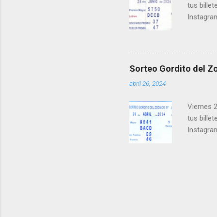
tus bille
Instagra
Facebook
millonari
Felicidad
próximo 
Sorteo Gordito del Zo
le ayudar
abril 26, 2024
Viernes 2
tus bille
Instagra
Facebook
millonari
Felicidad
próximo 
le ayudar