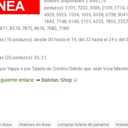
Billetes disponibles 3 tiras (15
pedazos):
3701, 7203, 3006, 0109, 3714, 
4920, 5923, 1534, 1635, 0338, 6738, 9041
1843, 7148, 0149, 3151, 6353, 7855, 2557
7871, 8374, 7875, 8676, 7082, 7183
.
as (10 pedazos): desde 00 hasta el 19, del 22 hasta el 24 y del 
as (20 pedazos): 20, 21.
por Yappy o por Tarjeta de Crédito/Débito que sean Visa/Master
siguiente enlace: ➡
Balotas Shop
🛒
n linea
chances en linea
comprar loteria de panama
loteria