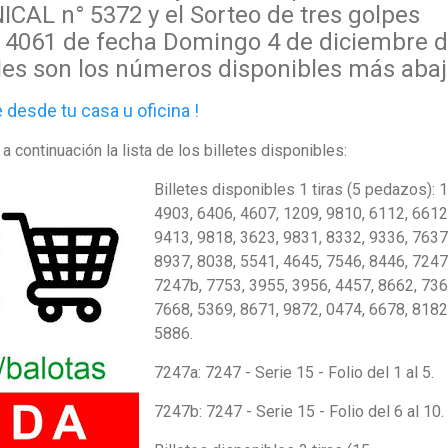
ICAL n° 5372 y el
Sorteo de tres golpes
4061 de fecha Domingo 4 de diciembre 
les
son los
números disponibles más abaj
esde tu casa u oficina !
a continuación la lista de los billetes disponibles:
Billetes disponibles 1 tiras (5 pedazos):
1
4903, 6406, 4607, 1209, 9810, 6112, 6612
9413, 9818, 3623, 9831, 8332, 9336, 7637
8937, 8038, 5541, 4645, 7546, 8446, 7247
7247b, 7753, 3955, 3956, 4457, 8662, 736
7668, 5369, 8671, 9872, 0474, 6678, 8182
5886
.
7247a: 7247 - Serie 15 - Folio del 1 al 5.
7247b: 7247 - Serie 15 - Folio del 6 al 10.