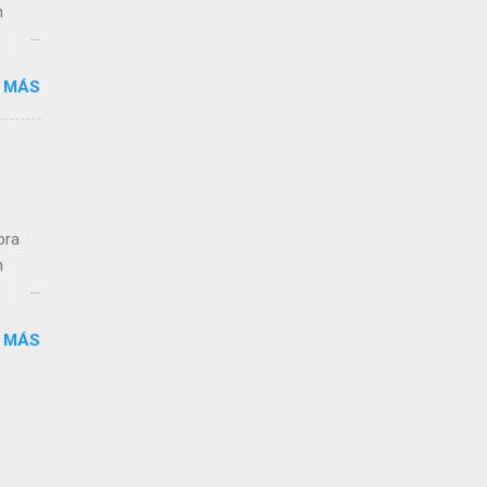
n
 MÁS
ra el
s que
pra
n
 MÁS
ra el
s que