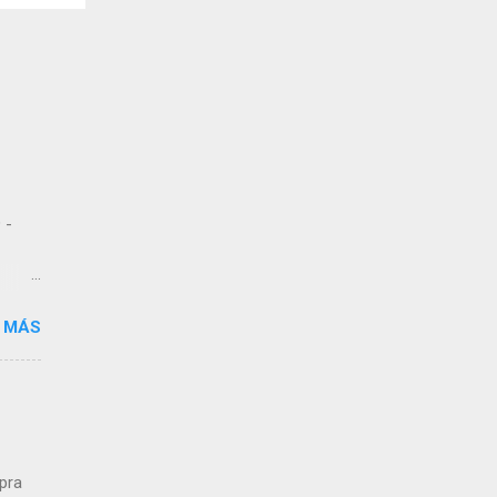
 -
 MÁS
 de
dos
,
n a
mpra