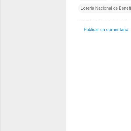
Loteria Nacional de Benef
Publicar un comentario
C
o
m
e
n
t
a
r
i
o
s