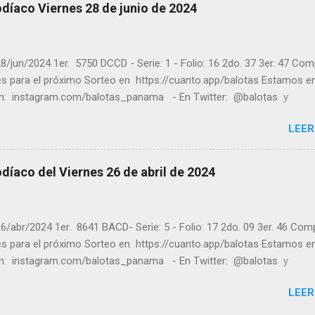
ores ! y a los que no ganaron "Buena Suerte" para el próximo sorteo
díaco Viernes 28 de junio de 2024
n visitarnos en balotas.com para conocer los datos que le ayudara
er los sorteos que se le pasaron.
8/jun/2024 1er. 5750 DCCD - Serie: 1 - Folio: 16 2do. 37 3er. 47 Co
tes para el próximo Sorteo en https://cuanto.app/balotas Estamos e
m: instagram.com/balotas_panama - En Twitter: @balotas y
: facebook.com/balotas Pruebe su suerte en las mejores loterías
LEER
as y de una forma segura y legal recomendado clic a: goo.gl/5Y2qt
es a todos los ganadores ! y a los que no ganaron "Buena Suerte" pa
sorteo, recuerden visitarnos en balotas.com para conocer los dato
díaco del Viernes 26 de abril de 2024
an a ganar y ver los sorteos que se le pasaron.
6/abr/2024 1er. 8641 BACD- Serie: 5 - Folio: 17 2do. 09 3er. 46 Com
tes para el próximo Sorteo en https://cuanto.app/balotas Estamos e
m: instagram.com/balotas_panama - En Twitter: @balotas y
: facebook.com/balotas Pruebe su suerte en las mejores loterías
LEER
as y de una forma segura y legal recomendado clic a: goo.gl/5Y2qt
es a todos los ganadores ! y a los que no ganaron "Buena Suerte" pa