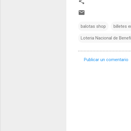
balotas shop
billetes e
Loteria Nacional de Benef
Publicar un comentario
C
o
m
e
n
t
a
r