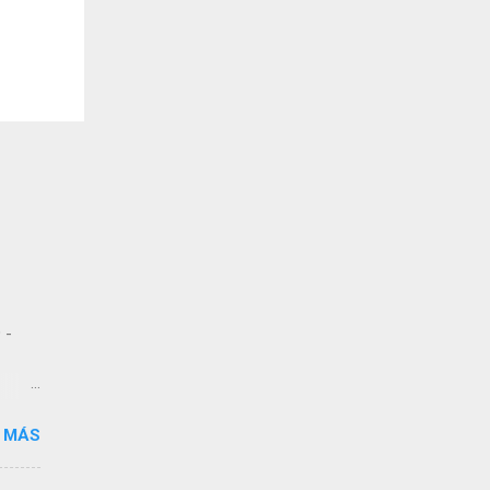
 -
 MÁS
 de
dos