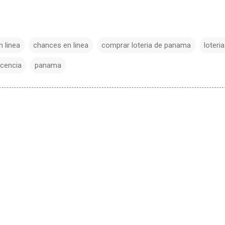
n linea
chances en linea
comprar loteria de panama
loteria
icencia
panama