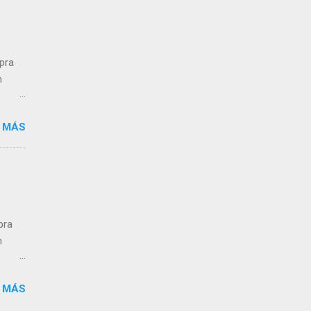
,
n a
mpra
n
 MÁS
ra el
s que
pra
n
 MÁS
ra el