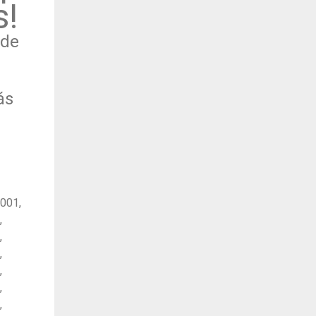
s!
 de
ás
7001,
,
,
,
,
,
,