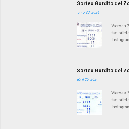
los ganad
Sorteo Gordito del Zo
recuerde
junio 28, 2024
ganar y v
Viernes 2
tus bille
Instagra
Facebook
millonari
Felicidad
próximo 
Sorteo Gordito del Zo
le ayudar
abril 26, 2024
Viernes 2
tus bille
Instagra
Facebook
millonari
Felicidad