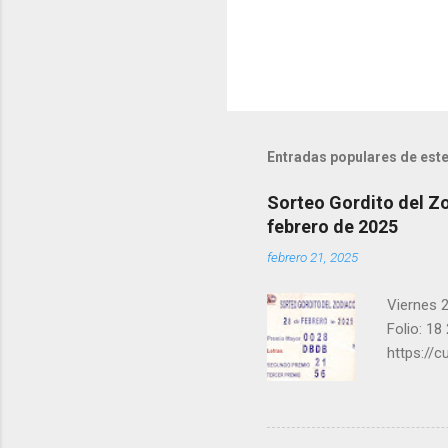
i
o
s
Entradas populares de este
Sorteo Gordito del Zo
febrero de 2025
febrero 21, 2025
Viernes 2
Folio: 18
https://
instagra
facebook.
una form