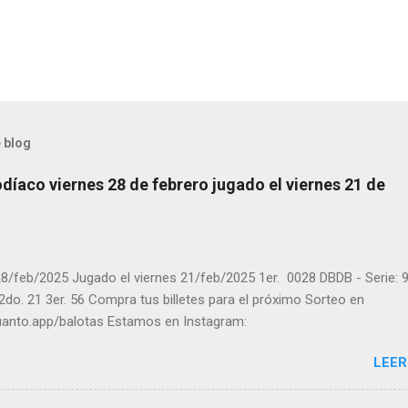
 blog
díaco viernes 28 de febrero jugado el viernes 21 de
8/feb/2025 Jugado el viernes 21/feb/2025 1er. 0028 DBDB - Serie: 9
 2do. 21 3er. 56 Compra tus billetes para el próximo Sorteo en
cuanto.app/balotas Estamos en Instagram:
m.com/balotas_panama - En Twitter: @balotas y Facebook:
LEER
com/balotas Pruebe su suerte en las mejores loterías millonarias y
a segura y legal recomendado clic a: goo.gl/5Y2qt Felicidades a to