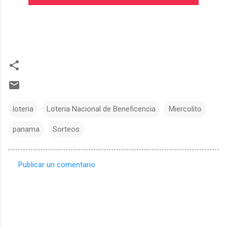
loteria
Loteria Nacional de Beneficencia
Miercolito
panama
Sorteos
Publicar un comentario
C
o
m
e