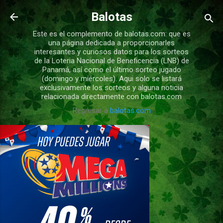
Ir al contenido principal
Balotas
Este es el complemento de balotas.com: que es
una página dedicada a proporcionarles
interesantes y curiosos datos para los sorteos
de la Loteria Nacional de Beneficencia (LNB) de
Panamá, así como el último sorteo jugado
(domingo y miércoles). Aqui solo se listará
exclusivamente los sorteos y alguna noticia
relacionada directamente con balotas.com
Regresar a
balotas.com