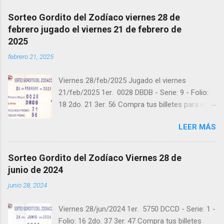
Sorteo Gordito del Zodíaco viernes 28 de
febrero jugado el viernes 21 de febrero de
2025
febrero 21, 2025
Viernes 28/feb/2025 Jugado el viernes
21/feb/2025 1er. 0028 DBDB - Serie: 9 - Folio:
18 2do. 21 3er. 56 Compra tus billetes para el
próximo Sorteo en https://cuanto.app/balotas
LEER MÁS
Estamos en Instagram:
instagram.com/balotas_panama - En Twitter:
@balotas y Facebook: facebook.com/balotas
Sorteo Gordito del Zodíaco Viernes 28 de
Pruebe su suerte en las mejores loterías
junio de 2024
millonarias y de una forma segura y legal
junio 28, 2024
recomendado clic a: goo.gl/5Y2qt Felicidades a
todos los ganadores ! y a los que no ganaron
Viernes 28/jun/2024 1er. 5750 DCCD - Serie: 1 -
"Buena Suerte" para el próximo sorteo,
Folio: 16 2do. 37 3er. 47 Compra tus billetes