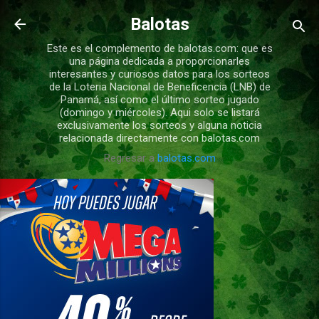
Ir al contenido principal
Balotas
Este es el complemento de balotas.com: que es
una página dedicada a proporcionarles
interesantes y curiosos datos para los sorteos
de la Loteria Nacional de Beneficencia (LNB) de
Panamá, así como el último sorteo jugado
(domingo y miércoles). Aqui solo se listará
exclusivamente los sorteos y alguna noticia
relacionada directamente con balotas.com
Regresar a
balotas.com