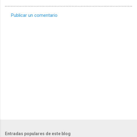
Publicar un comentario
C
o
m
e
n
t
a
r
i
o
s
Entradas populares de este blog