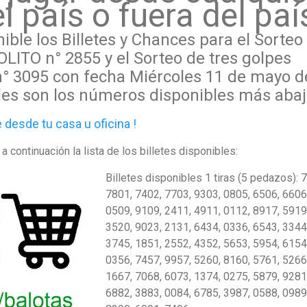
l país o fuera del paí
ble los Billetes y Chances para el Sorteo
LITO n° 2855 y el Sorteo de tres golpes
 3095 con fecha Miércoles 11 de mayo d
les
son los
números disponibles más abaj
esde tu casa u oficina !
a continuación la lista de los billetes disponibles:
Billetes disponibles 1 tiras (5 pedazos): 
7801, 7402, 7703, 9303, 0805, 6506, 6606
0509, 9109, 2411, 4911, 0112, 8917, 5919
3520, 9023, 2131, 6434, 0336, 6543, 3344
3745, 1851, 2552, 4352, 5653, 5954, 6154
0356, 7457, 9957, 5260, 8160, 5761, 5266
1667, 7068, 6073, 1374, 0275, 5879, 9281
6882, 3883, 0084, 6785, 3987, 0588, 0989