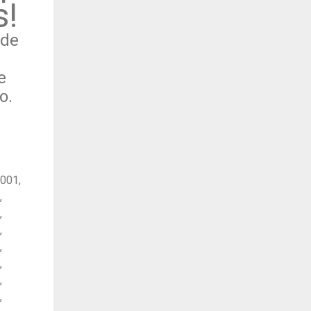
s!
 de
e
o.
7001,
,
,
,
,
,
,
,