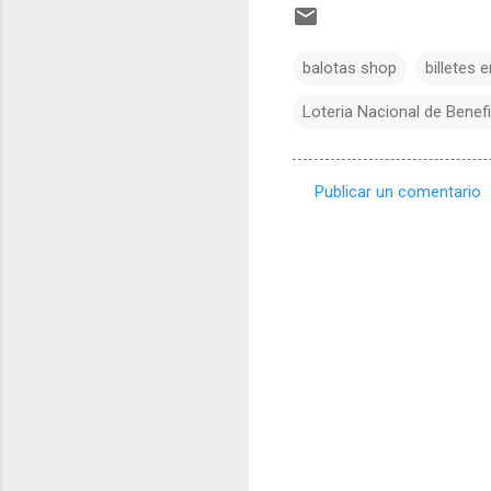
balotas shop
billetes e
Loteria Nacional de Benef
Publicar un comentario
C
o
m
e
n
t
a
r
i
o