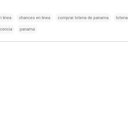
n linea
chances en linea
comprar loteria de panama
loteria
icencia
panama