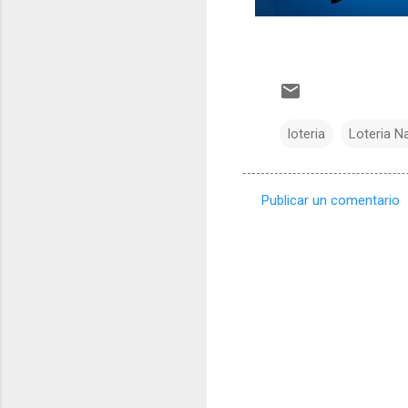
loteria
Loteria N
Publicar un comentario
C
o
m
e
n
t
a
r