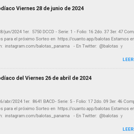
ores ! y a los que no ganaron "Buena Suerte" para el próximo sorteo
díaco Viernes 28 de junio de 2024
n visitarnos en balotas.com para conocer los datos que le ayudara
er los sorteos que se le pasaron.
8/jun/2024 1er. 5750 DCCD - Serie: 1 - Folio: 16 2do. 37 3er. 47 Co
tes para el próximo Sorteo en https://cuanto.app/balotas Estamos e
m: instagram.com/balotas_panama - En Twitter: @balotas y
: facebook.com/balotas Pruebe su suerte en las mejores loterías
LEER
as y de una forma segura y legal recomendado clic a: goo.gl/5Y2qt
es a todos los ganadores ! y a los que no ganaron "Buena Suerte" pa
sorteo, recuerden visitarnos en balotas.com para conocer los dato
díaco del Viernes 26 de abril de 2024
an a ganar y ver los sorteos que se le pasaron.
6/abr/2024 1er. 8641 BACD- Serie: 5 - Folio: 17 2do. 09 3er. 46 Com
tes para el próximo Sorteo en https://cuanto.app/balotas Estamos e
m: instagram.com/balotas_panama - En Twitter: @balotas y
: facebook.com/balotas Pruebe su suerte en las mejores loterías
LEER
as y de una forma segura y legal recomendado clic a: goo.gl/5Y2qt