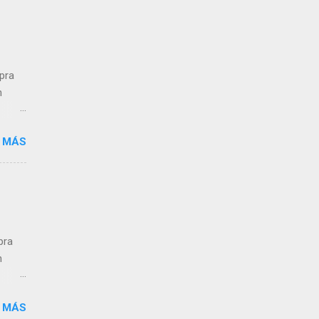
,
n a
mpra
n
 MÁS
ra el
s que
pra
n
 MÁS