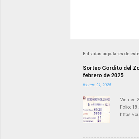
i
o
s
Entradas populares de este
Sorteo Gordito del Zo
febrero de 2025
febrero 21, 2025
Viernes 2
Folio: 18
https://
instagra
facebook.
una form