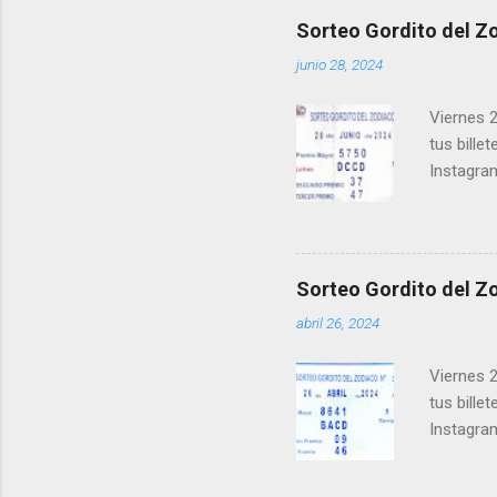
los ganad
Sorteo Gordito del Zo
recuerde
junio 28, 2024
ganar y v
Viernes 2
tus bille
Instagra
Facebook
millonari
Felicidad
próximo 
Sorteo Gordito del Zo
le ayudar
abril 26, 2024
Viernes 2
tus bille
Instagra
Facebook
millonari