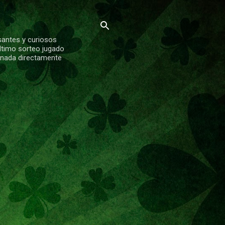
santes y curiosos
ltimo sorteo jugado
ionada directamente