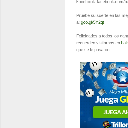
Facebook:
facebook.com/ba
Pruebe su suerte en las mej
a:
goo.gl/5Y2qt
Felicidades a todos los gan
recuerden visitarnos en
bal
que se le pasaron.