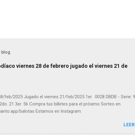
 blog
díaco viernes 28 de febrero jugado el viernes 21 de
8/feb/2025 Jugado el viernes 21/feb/2025 1er. 0028 DBDB - Serie: 9
 2do. 21 3er. 56 Compra tus billetes para el próximo Sorteo en
cuanto.app/balotas Estamos en Instagram:
m.com/balotas_panama - En Twitter: @balotas y Facebook:
LEER
com/balotas Pruebe su suerte en las mejores loterías millonarias y
a segura y legal recomendado clic a: goo.gl/5Y2qt Felicidades a to