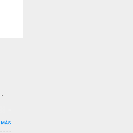
 -
 MÁS
 de
dos