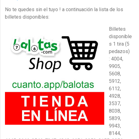
No te quedes sin el tuyo ! a continuación la lista de los
billetes disponibles:
Billetes
disponible
s 1 tira (5
pedazos)
:
4004,
9905,
5608,
5912,
6112,
4928,
3537,
8038,
5839,
9943,
8144,