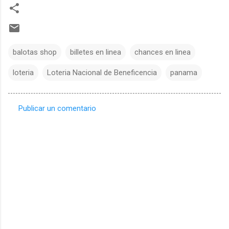
balotas shop
billetes en linea
chances en linea
loteria
Loteria Nacional de Beneficencia
panama
Publicar un comentario
C
o
m
e
n
t
a
r