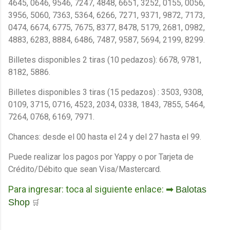
4645, 0646, 9546, 7247, 4848, 6651, 3252, 0155, 0056,
3956, 5060, 7363, 5364, 6266, 7271, 9371, 9872, 7173,
0474, 6674, 6775, 7675, 8377, 8478, 5179, 2681, 0982,
4883, 6283, 8884, 6486, 7487, 9587, 5694, 2199, 8299
.
Billetes disponibles 2 tiras (10 pedazos): 6678, 9781,
8182, 5886.
Billetes disponibles 3 tiras (15 pedazos) : 3503, 9308,
0109, 3715, 0716, 4523, 2034, 0338, 1843, 7855, 5464,
7264, 0768, 6169, 7971.
Chances: desde el 00 hasta el 24 y del 27 hasta el 99.
Puede realizar los pagos por Yappy o por Tarjeta de
Crédito/Débito que sean Visa/Mastercard.
Para ingresar: toca al siguiente enlace: ➡
Balotas
Shop
🛒