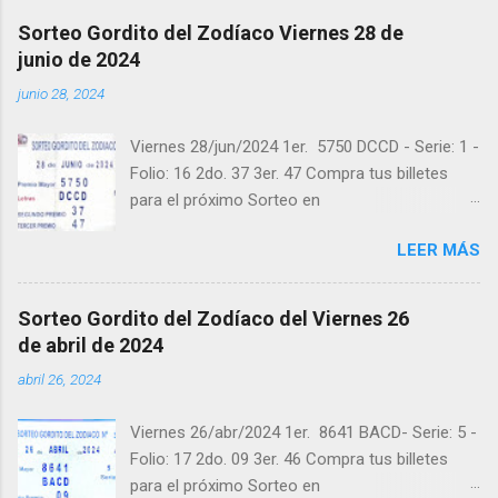
@balotas y Facebook: facebook.com/balotas
Sorteo Gordito del Zodíaco Viernes 28 de
Pruebe su suerte en las mejores loterías
junio de 2024
millonarias y de una forma segura y legal
junio 28, 2024
recomendado clic a: goo.gl/5Y2qt Felicidades a
todos los ganadores ! y a los que no ganaron
Viernes 28/jun/2024 1er. 5750 DCCD - Serie: 1 -
"Buena Suerte" para el próximo sorteo,
Folio: 16 2do. 37 3er. 47 Compra tus billetes
recuerden visitarnos en balotas.com para
para el próximo Sorteo en
conocer los datos que le ayudaran a ganar y
https://cuanto.app/balotas Estamos en
ver los sorteos que se le pasaron.
LEER MÁS
Instagram: instagram.com/balotas_panama -
En Twitter: @balotas y Facebook:
facebook.com/balotas Pruebe su suerte en las
Sorteo Gordito del Zodíaco del Viernes 26
mejores loterías millonarias y de una forma
de abril de 2024
segura y legal recomendado clic a:
abril 26, 2024
goo.gl/5Y2qt Felicidades a todos los ganadores
! y a los que no ganaron "Buena Suerte" para el
Viernes 26/abr/2024 1er. 8641 BACD- Serie: 5 -
próximo sorteo, recuerden visitarnos en
Folio: 17 2do. 09 3er. 46 Compra tus billetes
balotas.com para conocer los datos que le
para el próximo Sorteo en
ayudaran a ganar y ver los sorteos que se le