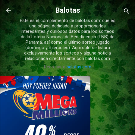
Ir al contenido principal
Balotas
Este es el complemento de balotas.com: que es
una página dedicada a proporcionarles
interesantes y curiosos datos para los sorteos
de la Loteria Nacional de Beneficencia (LNB) de
Panamá, así como el último sorteo jugado
(domingo y miércoles). Aqui solo se listará
exclusivamente los sorteos y alguna noticia
relacionada directamente con balotas.com
Regresar a
balotas.com