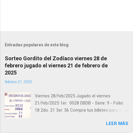
i
o
s
Entradas populares de este blog
Sorteo Gordito del Zodíaco viernes 28 de
febrero jugado el viernes 21 de febrero de
2025
febrero 21, 2025
Viernes 28/feb/2025 Jugado el viernes
21/feb/2025 1er. 0028 DBDB - Serie: 9 - Folio:
18 2do. 21 3er. 56 Compra tus billetes para el
próximo Sorteo en https://cuanto.app/balotas
LEER MÁS
Estamos en Instagram:
instagram.com/balotas_panama - En Twitter: