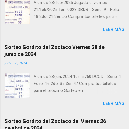
Viernes 28/feb/2025 Jugado el viernes
21/feb/2025 1er. 0028 DBDB - Serie: 9 - Folio:
18 2do. 21 3er. 56 Compra tus billetes para el
próximo Sorteo en https://cuanto.app/balotas
LEER MÁS
Estamos en Instagram:
instagram.com/balotas_panama - En Twitter:
@balotas y Facebook: facebook.com/balotas
Sorteo Gordito del Zodíaco Viernes 28 de
Pruebe su suerte en las mejores loterías
junio de 2024
millonarias y de una forma segura y legal
junio 28, 2024
recomendado clic a: goo.gl/5Y2qt Felicidades a
todos los ganadores ! y a los que no ganaron
Viernes 28/jun/2024 1er. 5750 DCCD - Serie: 1 -
"Buena Suerte" para el próximo sorteo,
Folio: 16 2do. 37 3er. 47 Compra tus billetes
recuerden visitarnos en balotas.com para
para el próximo Sorteo en
conocer los datos que le ayudaran a ganar y
https://cuanto.app/balotas Estamos en
ver los sorteos que se le pasaron.
LEER MÁS
Instagram: instagram.com/balotas_panama -
En Twitter: @balotas y Facebook:
facebook.com/balotas Pruebe su suerte en las
Sorteo Gordito del Zodíaco del Viernes 26
mejores loterías millonarias y de una forma
de abril de 2024