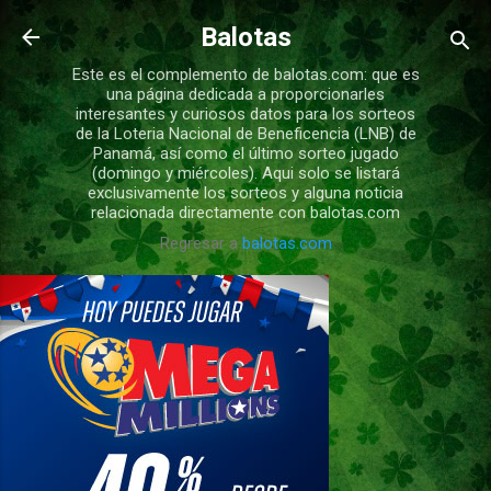
Ir al contenido principal
Balotas
Este es el complemento de balotas.com: que es
una página dedicada a proporcionarles
interesantes y curiosos datos para los sorteos
de la Loteria Nacional de Beneficencia (LNB) de
Panamá, así como el último sorteo jugado
(domingo y miércoles). Aqui solo se listará
exclusivamente los sorteos y alguna noticia
relacionada directamente con balotas.com
Regresar a
balotas.com