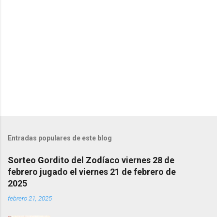
e
n
t
a
r
i
o
s
Entradas populares de este blog
Sorteo Gordito del Zodíaco viernes 28 de
febrero jugado el viernes 21 de febrero de
2025
febrero 21, 2025