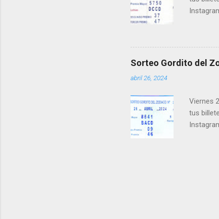
Instagra
Facebook
millonari
Felicidad
próximo 
Sorteo Gordito del Zo
le ayudar
abril 26, 2024
Viernes 2
tus bille
Instagra
Facebook
millonari
Felicidad
próximo 
le ayudar