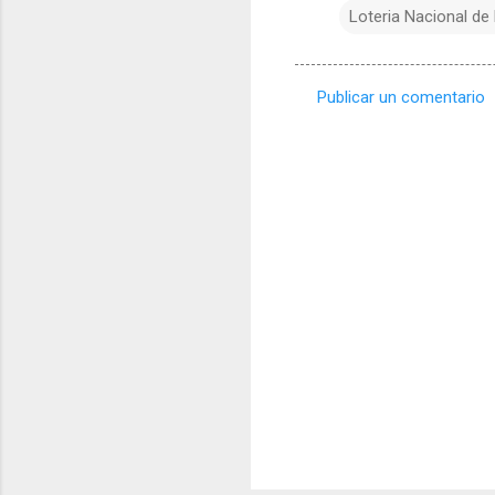
Loteria Nacional de
Publicar un comentario
C
o
m
e
n
t
a
r
i
o
s