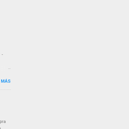
 -
 MÁS
 de
dos
,
n a
mpra
n