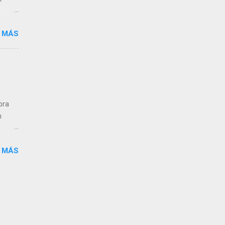
 MÁS
ra el
s que
pra
n
 MÁS
ra el
s que