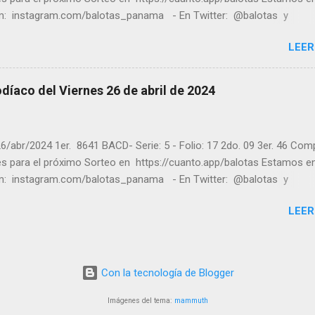
m: instagram.com/balotas_panama - En Twitter: @balotas y
: facebook.com/balotas Pruebe su suerte en las mejores loterías
LEER
as y de una forma segura y legal recomendado clic a: goo.gl/5Y2qt
es a todos los ganadores ! y a los que no ganaron "Buena Suerte" pa
sorteo, recuerden visitarnos en balotas.com para conocer los dato
díaco del Viernes 26 de abril de 2024
an a ganar y ver los sorteos que se le pasaron.
6/abr/2024 1er. 8641 BACD- Serie: 5 - Folio: 17 2do. 09 3er. 46 Com
tes para el próximo Sorteo en https://cuanto.app/balotas Estamos e
m: instagram.com/balotas_panama - En Twitter: @balotas y
: facebook.com/balotas Pruebe su suerte en las mejores loterías
LEER
as y de una forma segura y legal recomendado clic a: goo.gl/5Y2qt
es a todos los ganadores ! y a los que no ganaron "Buena Suerte" pa
sorteo, recuerden visitarnos en balotas.com para conocer los dato
an a ganar y ver los sorteos que se le pasaron.
Con la tecnología de Blogger
Imágenes del tema:
mammuth