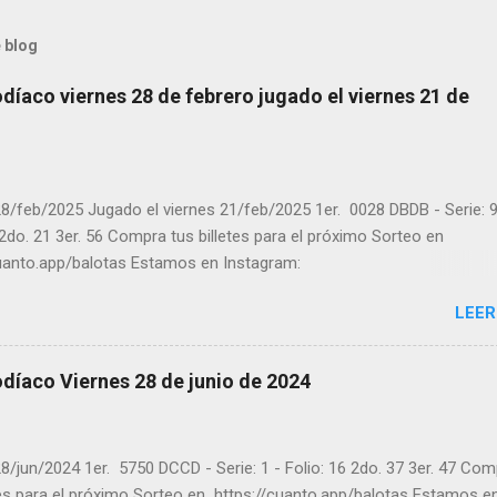
 blog
díaco viernes 28 de febrero jugado el viernes 21 de
8/feb/2025 Jugado el viernes 21/feb/2025 1er. 0028 DBDB - Serie: 9
 2do. 21 3er. 56 Compra tus billetes para el próximo Sorteo en
cuanto.app/balotas Estamos en Instagram:
m.com/balotas_panama - En Twitter: @balotas y Facebook:
LEER
com/balotas Pruebe su suerte en las mejores loterías millonarias y
a segura y legal recomendado clic a: goo.gl/5Y2qt Felicidades a to
ores ! y a los que no ganaron "Buena Suerte" para el próximo sorteo
díaco Viernes 28 de junio de 2024
n visitarnos en balotas.com para conocer los datos que le ayudara
er los sorteos que se le pasaron.
8/jun/2024 1er. 5750 DCCD - Serie: 1 - Folio: 16 2do. 37 3er. 47 Co
tes para el próximo Sorteo en https://cuanto.app/balotas Estamos e