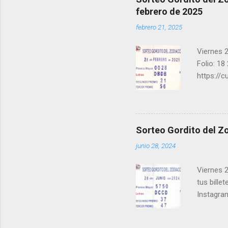
febrero de 2025
febrero 21, 2025
Viernes 2
Folio: 18
https://
instagra
facebook.
una form
los ganad
Sorteo Gordito del Zo
recuerde
junio 28, 2024
ganar y v
Viernes 2
tus bille
Instagra
Facebook
millonari