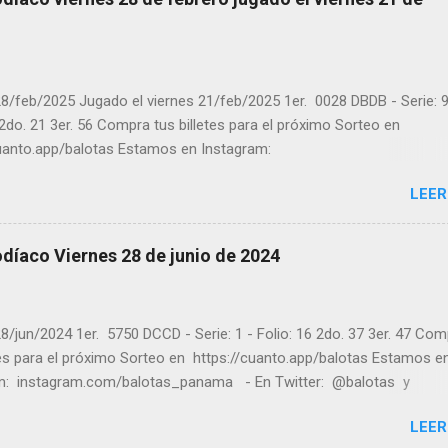
8/feb/2025 Jugado el viernes 21/feb/2025 1er. 0028 DBDB - Serie: 9
 2do. 21 3er. 56 Compra tus billetes para el próximo Sorteo en
cuanto.app/balotas Estamos en Instagram:
m.com/balotas_panama - En Twitter: @balotas y Facebook:
LEER
com/balotas Pruebe su suerte en las mejores loterías millonarias y
a segura y legal recomendado clic a: goo.gl/5Y2qt Felicidades a to
ores ! y a los que no ganaron "Buena Suerte" para el próximo sorteo
díaco Viernes 28 de junio de 2024
n visitarnos en balotas.com para conocer los datos que le ayudara
er los sorteos que se le pasaron.
8/jun/2024 1er. 5750 DCCD - Serie: 1 - Folio: 16 2do. 37 3er. 47 Co
tes para el próximo Sorteo en https://cuanto.app/balotas Estamos e
m: instagram.com/balotas_panama - En Twitter: @balotas y
: facebook.com/balotas Pruebe su suerte en las mejores loterías
LEER
as y de una forma segura y legal recomendado clic a: goo.gl/5Y2qt