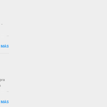
 -
 MÁS
 de
dos
,
n a
mpra
n
 MÁS