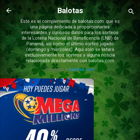
Ir al contenido principal
Balotas
Este es el complemento de balotas.com: que es
una página dedicada a proporcionarles
interesantes y curiosos datos para los sorteos
de la Loteria Nacional de Beneficencia (LNB) de
Panamá, así como el último sorteo jugado
(domingo y miércoles). Aqui solo se listará
exclusivamente los sorteos y alguna noticia
relacionada directamente con balotas.com
Regresar a
balotas.com