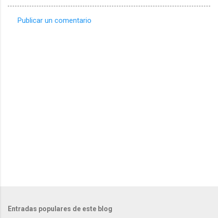
Publicar un comentario
C
o
m
e
n
t
a
r
i
o
s
Entradas populares de este blog