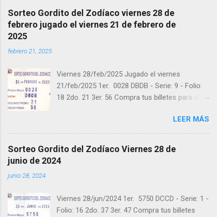
Sorteo Gordito del Zodíaco viernes 28 de
febrero jugado el viernes 21 de febrero de
2025
febrero 21, 2025
Viernes 28/feb/2025 Jugado el viernes
21/feb/2025 1er. 0028 DBDB - Serie: 9 - Folio:
18 2do. 21 3er. 56 Compra tus billetes para el
próximo Sorteo en https://cuanto.app/balotas
LEER MÁS
Estamos en Instagram:
instagram.com/balotas_panama - En Twitter:
@balotas y Facebook: facebook.com/balotas
Sorteo Gordito del Zodíaco Viernes 28 de
Pruebe su suerte en las mejores loterías
junio de 2024
millonarias y de una forma segura y legal
junio 28, 2024
recomendado clic a: goo.gl/5Y2qt Felicidades a
todos los ganadores ! y a los que no ganaron
Viernes 28/jun/2024 1er. 5750 DCCD - Serie: 1 -
"Buena Suerte" para el próximo sorteo,
Folio: 16 2do. 37 3er. 47 Compra tus billetes
recuerden visitarnos en balotas.com para