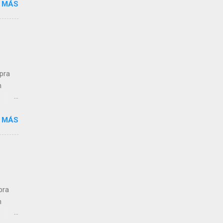
 MÁS
 de
dos
,
n a
mpra
n
 MÁS
ra el
s que
pra
n