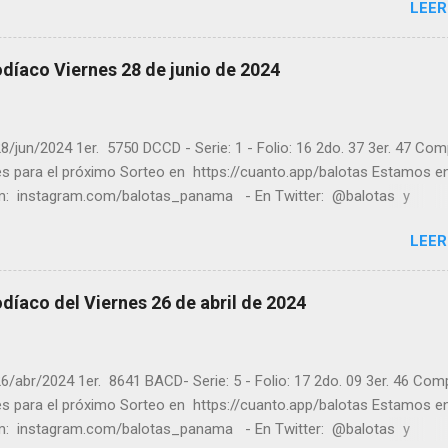
LEER
com/balotas Pruebe su suerte en las mejores loterías millonarias y
a segura y legal recomendado clic a: goo.gl/5Y2qt Felicidades a to
ores ! y a los que no ganaron "Buena Suerte" para el próximo sorteo
díaco Viernes 28 de junio de 2024
n visitarnos en balotas.com para conocer los datos que le ayudara
er los sorteos que se le pasaron.
8/jun/2024 1er. 5750 DCCD - Serie: 1 - Folio: 16 2do. 37 3er. 47 Co
tes para el próximo Sorteo en https://cuanto.app/balotas Estamos e
m: instagram.com/balotas_panama - En Twitter: @balotas y
: facebook.com/balotas Pruebe su suerte en las mejores loterías
LEER
as y de una forma segura y legal recomendado clic a: goo.gl/5Y2qt
es a todos los ganadores ! y a los que no ganaron "Buena Suerte" pa
sorteo, recuerden visitarnos en balotas.com para conocer los dato
díaco del Viernes 26 de abril de 2024
an a ganar y ver los sorteos que se le pasaron.
6/abr/2024 1er. 8641 BACD- Serie: 5 - Folio: 17 2do. 09 3er. 46 Com
tes para el próximo Sorteo en https://cuanto.app/balotas Estamos e
m: instagram.com/balotas_panama - En Twitter: @balotas y