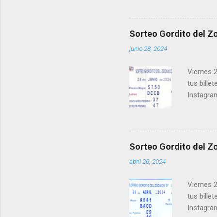
facebook.
una form
los ganad
Sorteo Gordito del Zo
recuerde
junio 28, 2024
ganar y v
Viernes 2
tus bille
Instagra
Facebook
millonari
Felicidad
próximo 
Sorteo Gordito del Zo
le ayudar
abril 26, 2024
Viernes 2
tus bille
Instagra