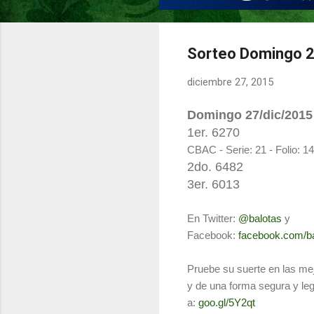
Sorteo Domingo 2
diciembre 27, 2015
Domingo 27
/dic
/2015
1er.
6270
CBAC - Serie: 21 - Folio: 14
2do. 6482
3er. 6013
En Twitter:
@balotas
y
Facebook:
facebook.com/ba
Pruebe su suerte en las mej
y de una forma segura y le
a:
goo.gl/5Y2qt