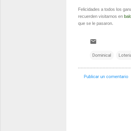
Felicidades a todos los gan
recuerden visitarnos en
bal
que se le pasaron.
Dominical
Loteri
Publicar un comentario
C
o
m
e
n
t