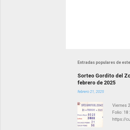
a
r
i
o
s
Entradas populares de este
Sorteo Gordito del Zo
febrero de 2025
febrero 21, 2025
Viernes 2
Folio: 18
https://
instagra