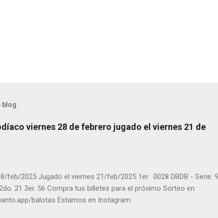
 blog
díaco viernes 28 de febrero jugado el viernes 21 de
8/feb/2025 Jugado el viernes 21/feb/2025 1er. 0028 DBDB - Serie: 9
 2do. 21 3er. 56 Compra tus billetes para el próximo Sorteo en
cuanto.app/balotas Estamos en Instagram:
m.com/balotas_panama - En Twitter: @balotas y Facebook: