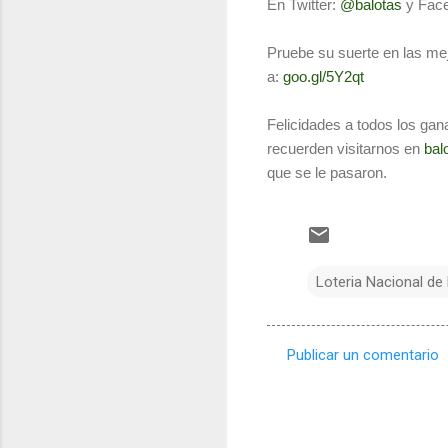
En Twitter:
@balotas
y Fac
Pruebe su suerte en las mej
a:
goo.gl/5Y2qt
Felicidades a todos los gan
recuerden visitarnos en
bal
que se le pasaron.
Loteria Nacional de
Publicar un comentario
C
o
m