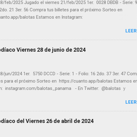
8/feb/2025 Jugado el viernes 21/feb/2025 1er. 0028 DBDB - Serie: 9
 2do. 21 3er. 56 Compra tus billetes para el próximo Sorteo en
cuanto.app/balotas Estamos en Instagram:
m.com/balotas_panama - En Twitter: @balotas y Facebook:
LEER
com/balotas Pruebe su suerte en las mejores loterías millonarias y
a segura y legal recomendado clic a: goo.gl/5Y2qt Felicidades a to
ores ! y a los que no ganaron "Buena Suerte" para el próximo sorteo
díaco Viernes 28 de junio de 2024
n visitarnos en balotas.com para conocer los datos que le ayudara
er los sorteos que se le pasaron.
8/jun/2024 1er. 5750 DCCD - Serie: 1 - Folio: 16 2do. 37 3er. 47 Co
tes para el próximo Sorteo en https://cuanto.app/balotas Estamos e
m: instagram.com/balotas_panama - En Twitter: @balotas y
: facebook.com/balotas Pruebe su suerte en las mejores loterías
LEER
as y de una forma segura y legal recomendado clic a: goo.gl/5Y2qt
es a todos los ganadores ! y a los que no ganaron "Buena Suerte" pa
sorteo, recuerden visitarnos en balotas.com para conocer los dato
díaco del Viernes 26 de abril de 2024
an a ganar y ver los sorteos que se le pasaron.