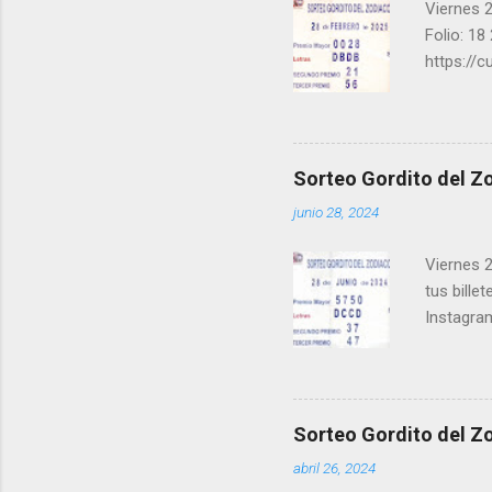
Viernes 2
Folio: 18
https://
instagra
facebook.
una form
los ganad
Sorteo Gordito del Zo
recuerde
junio 28, 2024
ganar y v
Viernes 2
tus bille
Instagra
Facebook
millonari
Felicidad
próximo 
Sorteo Gordito del Zo
le ayudar
abril 26, 2024