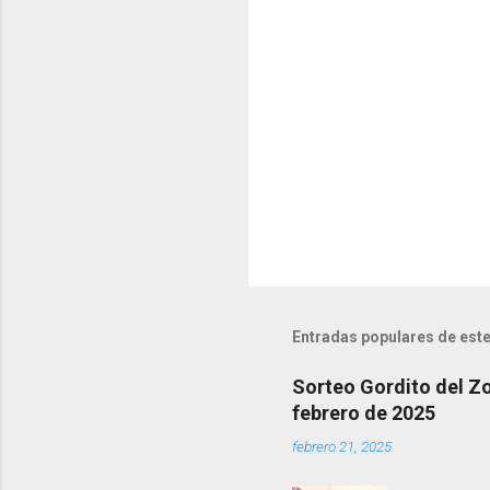
e
n
t
a
r
i
o
s
Entradas populares de este
Sorteo Gordito del Zo
febrero de 2025
febrero 21, 2025