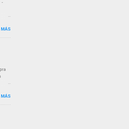
 -
 MÁS
 de
dos
,
n a
mpra
n
 MÁS
ra el
s que