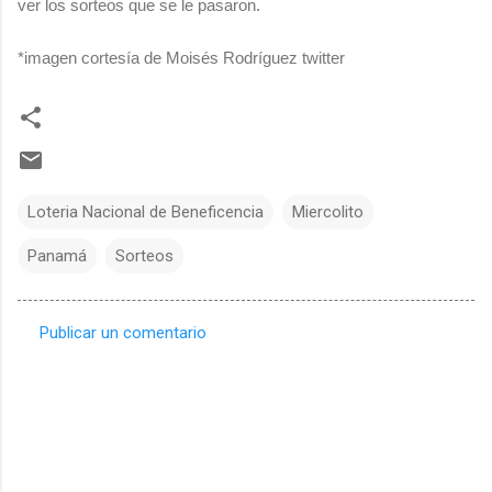
ver los sorteos que se le pasaron.
*imagen cortesía de Moisés Rodríguez twitter
Loteria Nacional de Beneficencia
Miercolito
Panamá
Sorteos
Publicar un comentario
C
o
m
e
n