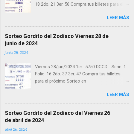
18 2do. 21 3er. 56 Compra tus billetes para el
próximo Sorteo en https://cuanto.app/balotas
LEER MÁS
Estamos en Instagram:
instagram.com/balotas_panama - En Twitter:
@balotas y Facebook: facebook.com/balotas
Sorteo Gordito del Zodíaco Viernes 28 de
Pruebe su suerte en las mejores loterías
junio de 2024
millonarias y de una forma segura y legal
junio 28, 2024
recomendado clic a: goo.gl/5Y2qt Felicidades a
todos los ganadores ! y a los que no ganaron
Viernes 28/jun/2024 1er. 5750 DCCD - Serie: 1 -
"Buena Suerte" para el próximo sorteo,
Folio: 16 2do. 37 3er. 47 Compra tus billetes
recuerden visitarnos en balotas.com para
para el próximo Sorteo en
conocer los datos que le ayudaran a ganar y
https://cuanto.app/balotas Estamos en
ver los sorteos que se le pasaron.
LEER MÁS
Instagram: instagram.com/balotas_panama -
En Twitter: @balotas y Facebook:
facebook.com/balotas Pruebe su suerte en las
Sorteo Gordito del Zodíaco del Viernes 26
mejores loterías millonarias y de una forma
de abril de 2024
segura y legal recomendado clic a:
abril 26, 2024
goo.gl/5Y2qt Felicidades a todos los ganadores