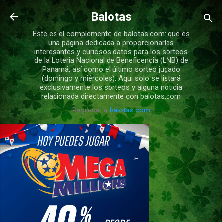
Ir al contenido principal
Balotas
Este es el complemento de balotas.com: que es
una página dedicada a proporcionarles
interesantes y curiosos datos para los sorteos
de la Loteria Nacional de Beneficencia (LNB) de
Panamá, así como el último sorteo jugado
(domingo y miércoles). Aqui solo se listará
exclusivamente los sorteos y alguna noticia
relacionada directamente con balotas.com
Regresar a
balotas.com