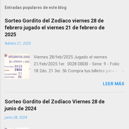
Entradas populares de este blog
Sorteo Gordito del Zodíaco viernes 28 de
febrero jugado el viernes 21 de febrero de
2025
febrero 21, 2025
Viernes 28/feb/2025 Jugado el viernes
21/feb/2025 1er. 0028 DBDB - Serie: 9 - Folio:
18 2do. 21 3er. 56 Compra tus billetes para el
próximo Sorteo en https://cuanto.app/balotas
LEER MÁS
Estamos en Instagram:
instagram.com/balotas_panama - En Twitter:
@balotas y Facebook: facebook.com/balotas
Sorteo Gordito del Zodíaco Viernes 28 de
Pruebe su suerte en las mejores loterías
junio de 2024
millonarias y de una forma segura y legal
junio 28, 2024
recomendado clic a: goo.gl/5Y2qt Felicidades a
todos los ganadores ! y a los que no ganaron