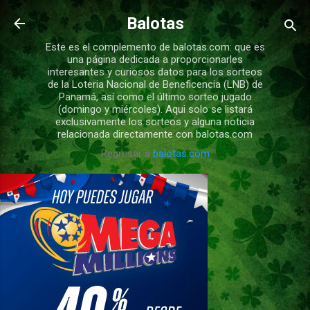
Ir al contenido principal
Balotas
Este es el complemento de balotas.com: que es
una página dedicada a proporcionarles
interesantes y curiosos datos para los sorteos
de la Loteria Nacional de Beneficencia (LNB) de
Panamá, así como el último sorteo jugado
(domingo y miércoles). Aqui solo se listará
exclusivamente los sorteos y alguna noticia
relacionada directamente con balotas.com
Regresar a
balotas.com