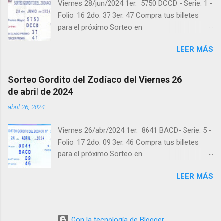
Viernes 28/jun/2024 1er. 5750 DCCD - Serie: 1 -
"Buena Suerte" para el próximo sorteo,
Folio: 16 2do. 37 3er. 47 Compra tus billetes
recuerden visitarnos en balotas.com para
para el próximo Sorteo en
conocer los datos que le ayudaran a ganar y
https://cuanto.app/balotas Estamos en
ver los sorteos que se le pasaron.
LEER MÁS
Instagram: instagram.com/balotas_panama -
En Twitter: @balotas y Facebook:
facebook.com/balotas Pruebe su suerte en las
Sorteo Gordito del Zodíaco del Viernes 26
mejores loterías millonarias y de una forma
de abril de 2024
segura y legal recomendado clic a:
abril 26, 2024
goo.gl/5Y2qt Felicidades a todos los ganadores
! y a los que no ganaron "Buena Suerte" para el
Viernes 26/abr/2024 1er. 8641 BACD- Serie: 5 -
próximo sorteo, recuerden visitarnos en
Folio: 17 2do. 09 3er. 46 Compra tus billetes
balotas.com para conocer los datos que le
para el próximo Sorteo en
ayudaran a ganar y ver los sorteos que se le
https://cuanto.app/balotas Estamos en
pasaron.
LEER MÁS
Instagram: instagram.com/balotas_panama -
En Twitter: @balotas y Facebook:
facebook.com/balotas Pruebe su suerte en las
mejores loterías millonarias y de una forma
Con la tecnología de Blogger