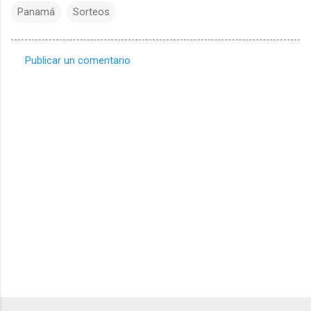
Panamá
Sorteos
Publicar un comentario
C
o
m
e
n
t
a
r
i
o
s