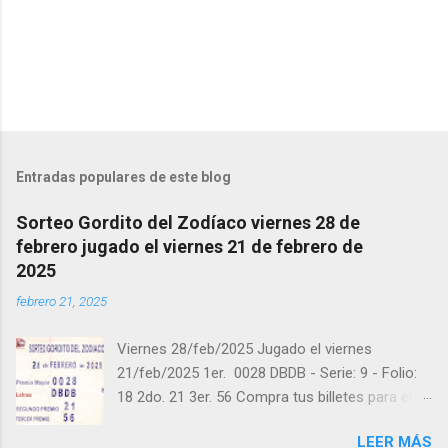
r
i
o
s
Entradas populares de este blog
Sorteo Gordito del Zodíaco viernes 28 de
febrero jugado el viernes 21 de febrero de
2025
febrero 21, 2025
Viernes 28/feb/2025 Jugado el viernes
21/feb/2025 1er. 0028 DBDB - Serie: 9 - Folio:
18 2do. 21 3er. 56 Compra tus billetes para el
próximo Sorteo en https://cuanto.app/balotas
LEER MÁS
Estamos en Instagram: