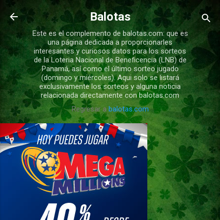
Ir al contenido principal
Balotas
Este es el complemento de balotas.com: que es
una página dedicada a proporcionarles
interesantes y curiosos datos para los sorteos
de la Loteria Nacional de Beneficencia (LNB) de
Panamá, así como el último sorteo jugado
(domingo y miércoles). Aqui solo se listará
exclusivamente los sorteos y alguna noticia
relacionada directamente con balotas.com
Regresar a
balotas.com