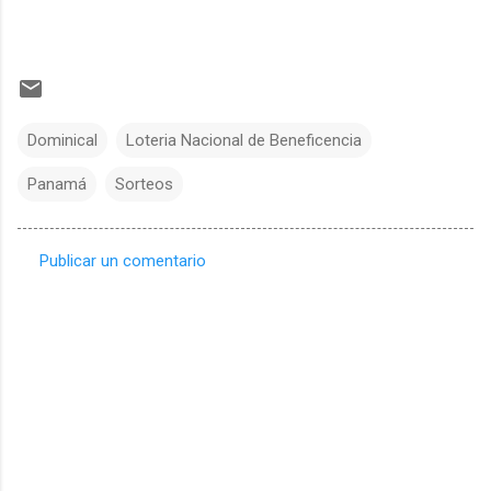
Dominical
Loteria Nacional de Beneficencia
Panamá
Sorteos
Publicar un comentario
C
o
m
e
n
t
a