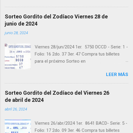
instagram.com/balotas_panama - En Twitter:
@balotas y Facebook: facebook.com/balotas
Sorteo Gordito del Zodíaco Viernes 28 de
Pruebe su suerte en las mejores loterías
junio de 2024
millonarias y de una forma segura y legal
junio 28, 2024
recomendado clic a: goo.gl/5Y2qt Felicidades a
todos los ganadores ! y a los que no ganaron
Viernes 28/jun/2024 1er. 5750 DCCD - Serie: 1 -
"Buena Suerte" para el próximo sorteo,
Folio: 16 2do. 37 3er. 47 Compra tus billetes
recuerden visitarnos en balotas.com para
para el próximo Sorteo en
conocer los datos que le ayudaran a ganar y
https://cuanto.app/balotas Estamos en
ver los sorteos que se le pasaron.
LEER MÁS
Instagram: instagram.com/balotas_panama -
En Twitter: @balotas y Facebook:
facebook.com/balotas Pruebe su suerte en las
Sorteo Gordito del Zodíaco del Viernes 26
mejores loterías millonarias y de una forma
de abril de 2024
segura y legal recomendado clic a:
abril 26, 2024
goo.gl/5Y2qt Felicidades a todos los ganadores
! y a los que no ganaron "Buena Suerte" para el
Viernes 26/abr/2024 1er. 8641 BACD- Serie: 5 -
próximo sorteo, recuerden visitarnos en
Folio: 17 2do. 09 3er. 46 Compra tus billetes
balotas.com para conocer los datos que le