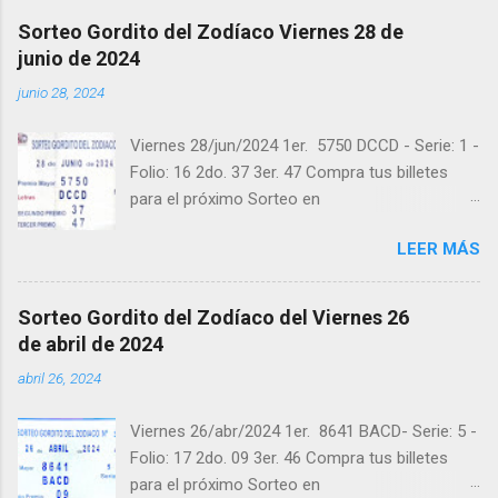
@balotas y Facebook: facebook.com/balotas
Sorteo Gordito del Zodíaco Viernes 28 de
Pruebe su suerte en las mejores loterías
junio de 2024
millonarias y de una forma segura y legal
junio 28, 2024
recomendado clic a: goo.gl/5Y2qt Felicidades a
todos los ganadores ! y a los que no ganaron
Viernes 28/jun/2024 1er. 5750 DCCD - Serie: 1 -
"Buena Suerte" para el próximo sorteo,
Folio: 16 2do. 37 3er. 47 Compra tus billetes
recuerden visitarnos en balotas.com para
para el próximo Sorteo en
conocer los datos que le ayudaran a ganar y
https://cuanto.app/balotas Estamos en
ver los sorteos que se le pasaron.
LEER MÁS
Instagram: instagram.com/balotas_panama -
En Twitter: @balotas y Facebook:
facebook.com/balotas Pruebe su suerte en las
Sorteo Gordito del Zodíaco del Viernes 26
mejores loterías millonarias y de una forma
de abril de 2024
segura y legal recomendado clic a:
abril 26, 2024
goo.gl/5Y2qt Felicidades a todos los ganadores
! y a los que no ganaron "Buena Suerte" para el
Viernes 26/abr/2024 1er. 8641 BACD- Serie: 5 -
próximo sorteo, recuerden visitarnos en
Folio: 17 2do. 09 3er. 46 Compra tus billetes
balotas.com para conocer los datos que le
para el próximo Sorteo en
ayudaran a ganar y ver los sorteos que se le