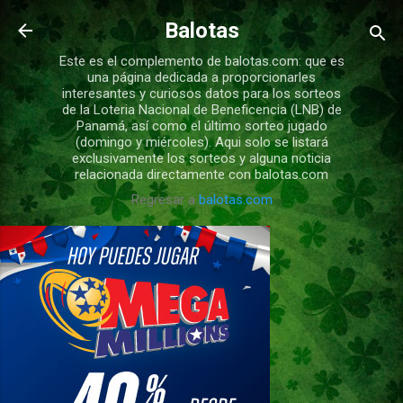
Ir al contenido principal
Balotas
Este es el complemento de balotas.com: que es
una página dedicada a proporcionarles
interesantes y curiosos datos para los sorteos
de la Loteria Nacional de Beneficencia (LNB) de
Panamá, así como el último sorteo jugado
(domingo y miércoles). Aqui solo se listará
exclusivamente los sorteos y alguna noticia
relacionada directamente con balotas.com
Regresar a
balotas.com