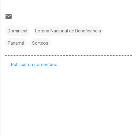
Dominical
Loteria Nacional de Beneficencia
Panamá
Sorteos
Publicar un comentario
C
o
m
e
n
t
a
r