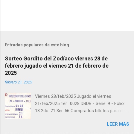
i
o
s
Entradas populares de este blog
Sorteo Gordito del Zodíaco viernes 28 de
febrero jugado el viernes 21 de febrero de
2025
febrero 21, 2025
Viernes 28/feb/2025 Jugado el viernes
21/feb/2025 1er. 0028 DBDB - Serie: 9 - Folio:
18 2do. 21 3er. 56 Compra tus billetes para el
próximo Sorteo en https://cuanto.app/balotas
LEER MÁS
Estamos en Instagram:
instagram.com/balotas_panama - En Twitter: