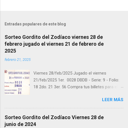
Entradas populares de este blog
Sorteo Gordito del Zodíaco viernes 28 de
febrero jugado el viernes 21 de febrero de
2025
febrero 21, 2025
Viernes 28/feb/2025 Jugado el viernes
21/feb/2025 1er. 0028 DBDB - Serie: 9 - Folio:
18 2do. 21 3er. 56 Compra tus billetes para el
próximo Sorteo en https://cuanto.app/balotas
LEER MÁS
Estamos en Instagram:
instagram.com/balotas_panama - En Twitter:
@balotas y Facebook: facebook.com/balotas
Sorteo Gordito del Zodíaco Viernes 28 de
Pruebe su suerte en las mejores loterías
junio de 2024
millonarias y de una forma segura y legal