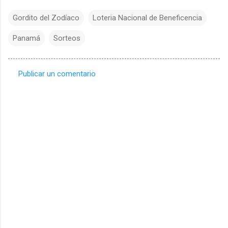
Gordito del Zodíaco
Loteria Nacional de Beneficencia
Panamá
Sorteos
Publicar un comentario
C
o
m
e
n
t
a
r
i
o
s