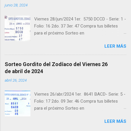
junio 28, 2024
recomendado clic a: goo.gl/5Y2qt Felicidades a
todos los ganadores ! y a los que no ganaron
Viernes 28/jun/2024 1er. 5750 DCCD - Serie: 1 -
"Buena Suerte" para el próximo sorteo,
Folio: 16 2do. 37 3er. 47 Compra tus billetes
recuerden visitarnos en balotas.com para
para el próximo Sorteo en
conocer los datos que le ayudaran a ganar y
https://cuanto.app/balotas Estamos en
ver los sorteos que se le pasaron.
LEER MÁS
Instagram: instagram.com/balotas_panama -
En Twitter: @balotas y Facebook:
facebook.com/balotas Pruebe su suerte en las
Sorteo Gordito del Zodíaco del Viernes 26
mejores loterías millonarias y de una forma
de abril de 2024
segura y legal recomendado clic a:
abril 26, 2024
goo.gl/5Y2qt Felicidades a todos los ganadores
! y a los que no ganaron "Buena Suerte" para el
Viernes 26/abr/2024 1er. 8641 BACD- Serie: 5 -
próximo sorteo, recuerden visitarnos en
Folio: 17 2do. 09 3er. 46 Compra tus billetes
balotas.com para conocer los datos que le
para el próximo Sorteo en
ayudaran a ganar y ver los sorteos que se le
https://cuanto.app/balotas Estamos en
pasaron.
LEER MÁS
Instagram: instagram.com/balotas_panama -
En Twitter: @balotas y Facebook: