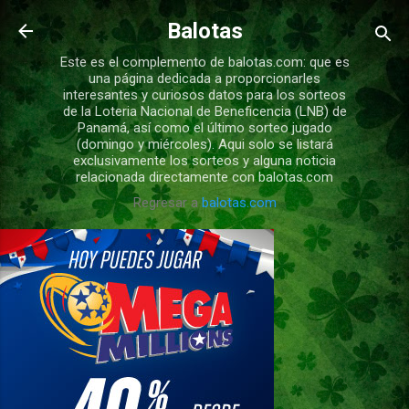
Ir al contenido principal
Balotas
Este es el complemento de balotas.com: que es
una página dedicada a proporcionarles
interesantes y curiosos datos para los sorteos
de la Loteria Nacional de Beneficencia (LNB) de
Panamá, así como el último sorteo jugado
(domingo y miércoles). Aqui solo se listará
exclusivamente los sorteos y alguna noticia
relacionada directamente con balotas.com
Regresar a
balotas.com