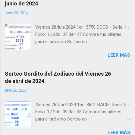
Pruebe su suerte en las mejores loterías
junio de 2024
millonarias y de una forma segura y legal
junio 28, 2024
recomendado clic a: goo.gl/5Y2qt Felicidades a
todos los ganadores ! y a los que no ganaron
Viernes 28/jun/2024 1er. 5750 DCCD - Serie: 1 -
"Buena Suerte" para el próximo sorteo,
Folio: 16 2do. 37 3er. 47 Compra tus billetes
recuerden visitarnos en balotas.com para
para el próximo Sorteo en
conocer los datos que le ayudaran a ganar y
https://cuanto.app/balotas Estamos en
ver los sorteos que se le pasaron.
LEER MÁS
Instagram: instagram.com/balotas_panama -
En Twitter: @balotas y Facebook:
facebook.com/balotas Pruebe su suerte en las
Sorteo Gordito del Zodíaco del Viernes 26
mejores loterías millonarias y de una forma
de abril de 2024
segura y legal recomendado clic a:
abril 26, 2024
goo.gl/5Y2qt Felicidades a todos los ganadores
! y a los que no ganaron "Buena Suerte" para el
Viernes 26/abr/2024 1er. 8641 BACD- Serie: 5 -
próximo sorteo, recuerden visitarnos en
Folio: 17 2do. 09 3er. 46 Compra tus billetes
balotas.com para conocer los datos que le
para el próximo Sorteo en
ayudaran a ganar y ver los sorteos que se le
https://cuanto.app/balotas Estamos en
pasaron.
LEER MÁS
Instagram: instagram.com/balotas_panama -