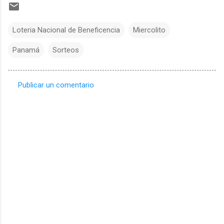
Loteria Nacional de Beneficencia
Miercolito
Panamá
Sorteos
Publicar un comentario
C
o
m
e
n
t
a
r
i
o