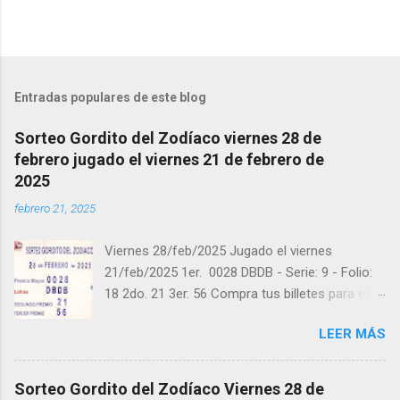
s
Entradas populares de este blog
Sorteo Gordito del Zodíaco viernes 28 de
febrero jugado el viernes 21 de febrero de
2025
febrero 21, 2025
Viernes 28/feb/2025 Jugado el viernes
21/feb/2025 1er. 0028 DBDB - Serie: 9 - Folio:
18 2do. 21 3er. 56 Compra tus billetes para el
próximo Sorteo en https://cuanto.app/balotas
LEER MÁS
Estamos en Instagram:
instagram.com/balotas_panama - En Twitter:
@balotas y Facebook: facebook.com/balotas
Sorteo Gordito del Zodíaco Viernes 28 de