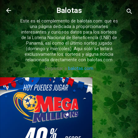
Ir al contenido principal
Balotas
Este es el complemento de balotas.com: que es
una página dedicada a proporcionarles
interesantes y curiosos datos para los sorteos
de la Loteria Nacional de Beneficencia (LNB) de
Panamá, así como el último sorteo jugado
(domingo y miércoles). Aqui solo se listará
exclusivamente los sorteos y alguna noticia
relacionada directamente con balotas.com
Regresar a
balotas.com