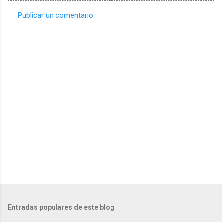
Publicar un comentario
C
o
m
e
n
t
a
r
i
o
s
Entradas populares de este blog