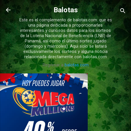
Ir al contenido principal
Balotas
Este es el complemento de balotas.com: que es
una página dedicada a proporcionarles
interesantes y curiosos datos para los sorteos
de la Loteria Nacional de Beneficencia (LNB) de
Panamá, así como el último sorteo jugado
(domingo y miércoles). Aqui solo se listará
exclusivamente los sorteos y alguna noticia
relacionada directamente con balotas.com
Regresar a
balotas.com