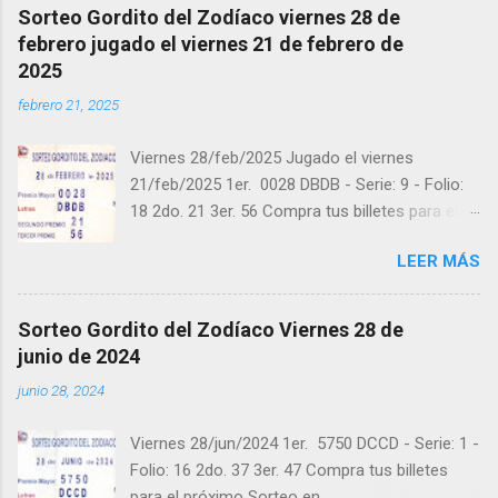
Sorteo Gordito del Zodíaco viernes 28 de
febrero jugado el viernes 21 de febrero de
2025
febrero 21, 2025
Viernes 28/feb/2025 Jugado el viernes
21/feb/2025 1er. 0028 DBDB - Serie: 9 - Folio:
18 2do. 21 3er. 56 Compra tus billetes para el
próximo Sorteo en https://cuanto.app/balotas
LEER MÁS
Estamos en Instagram:
instagram.com/balotas_panama - En Twitter:
@balotas y Facebook: facebook.com/balotas
Sorteo Gordito del Zodíaco Viernes 28 de
Pruebe su suerte en las mejores loterías
junio de 2024
millonarias y de una forma segura y legal
junio 28, 2024
recomendado clic a: goo.gl/5Y2qt Felicidades a
todos los ganadores ! y a los que no ganaron
Viernes 28/jun/2024 1er. 5750 DCCD - Serie: 1 -
"Buena Suerte" para el próximo sorteo,
Folio: 16 2do. 37 3er. 47 Compra tus billetes
recuerden visitarnos en balotas.com para
para el próximo Sorteo en