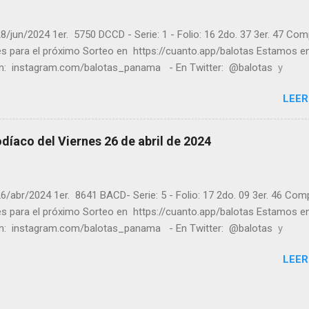
er los sorteos que se le pasaron.
8/jun/2024 1er. 5750 DCCD - Serie: 1 - Folio: 16 2do. 37 3er. 47 Co
tes para el próximo Sorteo en https://cuanto.app/balotas Estamos e
m: instagram.com/balotas_panama - En Twitter: @balotas y
: facebook.com/balotas Pruebe su suerte en las mejores loterías
LEER
as y de una forma segura y legal recomendado clic a: goo.gl/5Y2qt
es a todos los ganadores ! y a los que no ganaron "Buena Suerte" pa
sorteo, recuerden visitarnos en balotas.com para conocer los dato
díaco del Viernes 26 de abril de 2024
an a ganar y ver los sorteos que se le pasaron.
6/abr/2024 1er. 8641 BACD- Serie: 5 - Folio: 17 2do. 09 3er. 46 Com
tes para el próximo Sorteo en https://cuanto.app/balotas Estamos e
m: instagram.com/balotas_panama - En Twitter: @balotas y
: facebook.com/balotas Pruebe su suerte en las mejores loterías
LEER
as y de una forma segura y legal recomendado clic a: goo.gl/5Y2qt
es a todos los ganadores ! y a los que no ganaron "Buena Suerte" pa
sorteo, recuerden visitarnos en balotas.com para conocer los dato