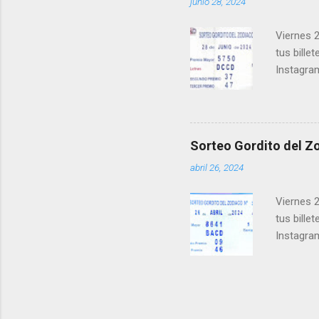
junio 28, 2024
ganar y v
Viernes 2
tus bille
Instagra
Facebook
millonari
Felicidad
próximo 
Sorteo Gordito del Zo
le ayudar
abril 26, 2024
Viernes 2
tus bille
Instagra
Facebook
millonari
Felicidad
próximo 