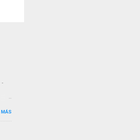
 -
 MÁS
 de
dos
,
n a