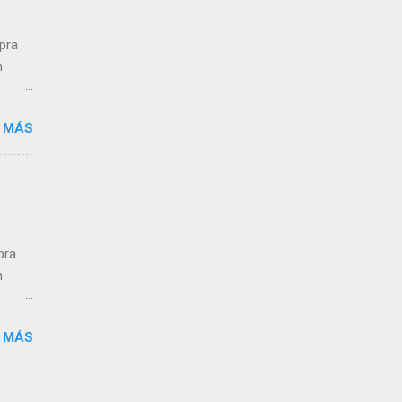
mpra
n
 MÁS
ra el
s que
pra
n
 MÁS
ra el
s que