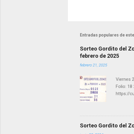
s
Entradas populares de este
Sorteo Gordito del Zo
febrero de 2025
febrero 21, 2025
Viernes 2
Folio: 18
https://
instagra
facebook.
una form
los ganad
Sorteo Gordito del Zo
recuerde