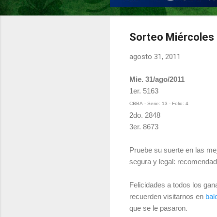
Sorteo Miércoles
agosto 31, 2011
Mie. 31/ago/2011
1er. 5163
CBBA - Serie: 13 - Folio: 4
2do. 2848
3er. 8673
Pruebe su suerte en las mej
segura y legal: recomendad
Felicidades a todos los gan
recuerden visitarnos en
bal
que se le pasaron.