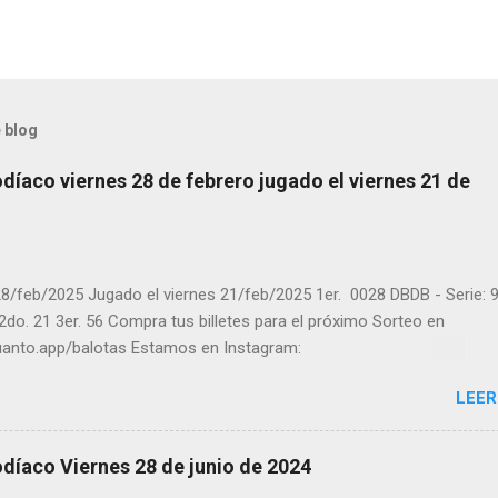
 blog
díaco viernes 28 de febrero jugado el viernes 21 de
8/feb/2025 Jugado el viernes 21/feb/2025 1er. 0028 DBDB - Serie: 9
 2do. 21 3er. 56 Compra tus billetes para el próximo Sorteo en
cuanto.app/balotas Estamos en Instagram:
m.com/balotas_panama - En Twitter: @balotas y Facebook:
LEER
com/balotas Pruebe su suerte en las mejores loterías millonarias y
a segura y legal recomendado clic a: goo.gl/5Y2qt Felicidades a to
ores ! y a los que no ganaron "Buena Suerte" para el próximo sorteo
díaco Viernes 28 de junio de 2024
n visitarnos en balotas.com para conocer los datos que le ayudara