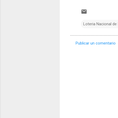
Loteria Nacional de
Publicar un comentario
C
o
m
e
n
t
a
r
i
o