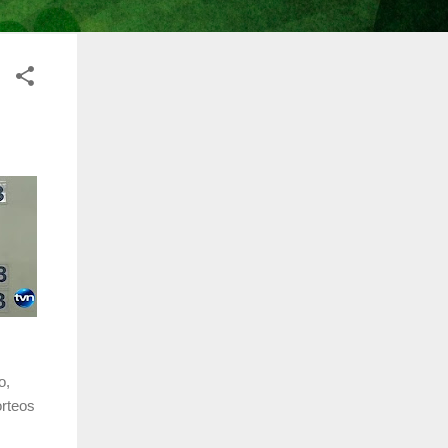
o,
orteos