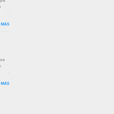
mpra
n
 MÁS
ra el
s que
pra
n
 MÁS
ra el
s que