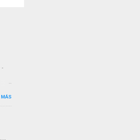
 -
 MÁS
 de
dos
,
n a