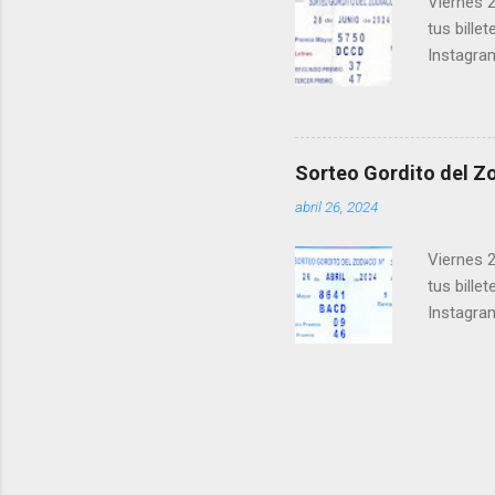
Viernes 2
tus bille
Instagra
Facebook
millonari
Felicidad
próximo 
Sorteo Gordito del Zo
le ayudar
abril 26, 2024
Viernes 2
tus bille
Instagra
Facebook
millonari
Felicidad
próximo 
le ayudar