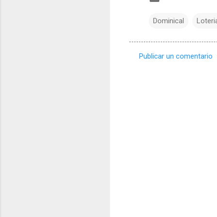
Dominical
Loteri
Publicar un comentario
C
o
m
e
n
t
a
r
i
o
s