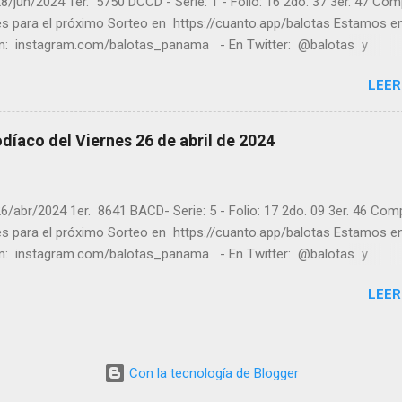
8/jun/2024 1er. 5750 DCCD - Serie: 1 - Folio: 16 2do. 37 3er. 47 Co
tes para el próximo Sorteo en https://cuanto.app/balotas Estamos e
m: instagram.com/balotas_panama - En Twitter: @balotas y
: facebook.com/balotas Pruebe su suerte en las mejores loterías
LEER
as y de una forma segura y legal recomendado clic a: goo.gl/5Y2qt
es a todos los ganadores ! y a los que no ganaron "Buena Suerte" pa
sorteo, recuerden visitarnos en balotas.com para conocer los dato
díaco del Viernes 26 de abril de 2024
an a ganar y ver los sorteos que se le pasaron.
6/abr/2024 1er. 8641 BACD- Serie: 5 - Folio: 17 2do. 09 3er. 46 Com
tes para el próximo Sorteo en https://cuanto.app/balotas Estamos e
m: instagram.com/balotas_panama - En Twitter: @balotas y
: facebook.com/balotas Pruebe su suerte en las mejores loterías
LEER
as y de una forma segura y legal recomendado clic a: goo.gl/5Y2qt
es a todos los ganadores ! y a los que no ganaron "Buena Suerte" pa
sorteo, recuerden visitarnos en balotas.com para conocer los dato
an a ganar y ver los sorteos que se le pasaron.
Con la tecnología de Blogger