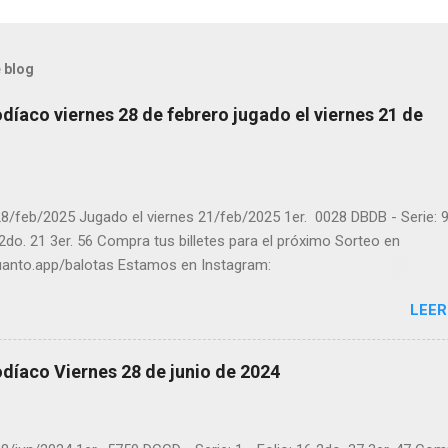
 blog
díaco viernes 28 de febrero jugado el viernes 21 de
8/feb/2025 Jugado el viernes 21/feb/2025 1er. 0028 DBDB - Serie: 9
 2do. 21 3er. 56 Compra tus billetes para el próximo Sorteo en
cuanto.app/balotas Estamos en Instagram:
m.com/balotas_panama - En Twitter: @balotas y Facebook:
LEER
com/balotas Pruebe su suerte en las mejores loterías millonarias y
a segura y legal recomendado clic a: goo.gl/5Y2qt Felicidades a to
ores ! y a los que no ganaron "Buena Suerte" para el próximo sorteo
díaco Viernes 28 de junio de 2024
n visitarnos en balotas.com para conocer los datos que le ayudara
er los sorteos que se le pasaron.