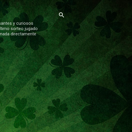
santes y curiosos
ltimo sorteo jugado
ionada directamente