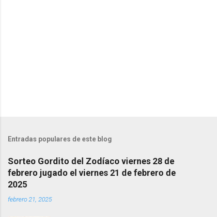
e
n
t
a
r
i
o
s
Entradas populares de este blog
Sorteo Gordito del Zodíaco viernes 28 de
febrero jugado el viernes 21 de febrero de
2025
febrero 21, 2025