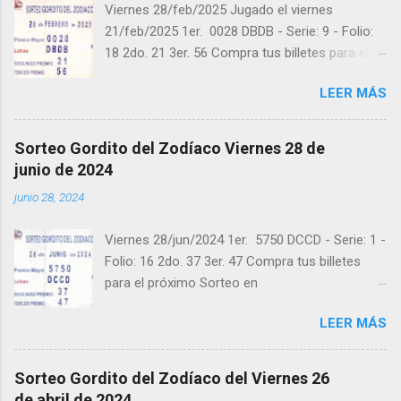
Viernes 28/feb/2025 Jugado el viernes
21/feb/2025 1er. 0028 DBDB - Serie: 9 - Folio:
18 2do. 21 3er. 56 Compra tus billetes para el
próximo Sorteo en https://cuanto.app/balotas
LEER MÁS
Estamos en Instagram:
instagram.com/balotas_panama - En Twitter:
@balotas y Facebook: facebook.com/balotas
Sorteo Gordito del Zodíaco Viernes 28 de
Pruebe su suerte en las mejores loterías
junio de 2024
millonarias y de una forma segura y legal
junio 28, 2024
recomendado clic a: goo.gl/5Y2qt Felicidades a
todos los ganadores ! y a los que no ganaron
Viernes 28/jun/2024 1er. 5750 DCCD - Serie: 1 -
"Buena Suerte" para el próximo sorteo,
Folio: 16 2do. 37 3er. 47 Compra tus billetes
recuerden visitarnos en balotas.com para
para el próximo Sorteo en
conocer los datos que le ayudaran a ganar y
https://cuanto.app/balotas Estamos en
ver los sorteos que se le pasaron.
LEER MÁS
Instagram: instagram.com/balotas_panama -
En Twitter: @balotas y Facebook:
facebook.com/balotas Pruebe su suerte en las
Sorteo Gordito del Zodíaco del Viernes 26
mejores loterías millonarias y de una forma
de abril de 2024