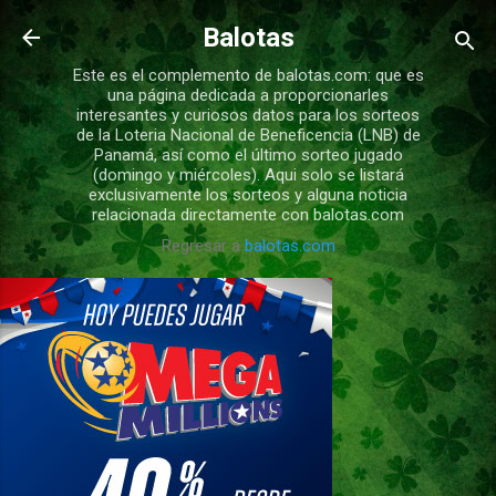
Ir al contenido principal
Balotas
Este es el complemento de balotas.com: que es
una página dedicada a proporcionarles
interesantes y curiosos datos para los sorteos
de la Loteria Nacional de Beneficencia (LNB) de
Panamá, así como el último sorteo jugado
(domingo y miércoles). Aqui solo se listará
exclusivamente los sorteos y alguna noticia
relacionada directamente con balotas.com
Regresar a
balotas.com