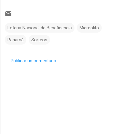
Loteria Nacional de Beneficencia
Miercolito
Panamá
Sorteos
Publicar un comentario
C
o
m
e
n
t
a
r
i