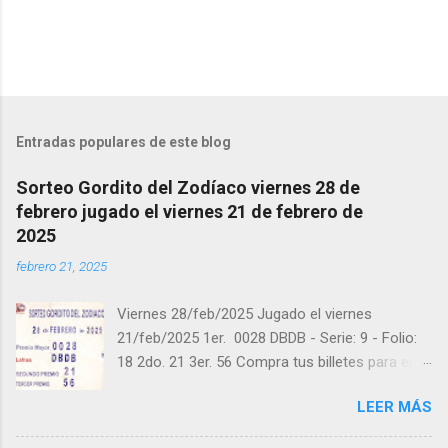
o
s
Entradas populares de este blog
Sorteo Gordito del Zodíaco viernes 28 de
febrero jugado el viernes 21 de febrero de
2025
febrero 21, 2025
Viernes 28/feb/2025 Jugado el viernes
21/feb/2025 1er. 0028 DBDB - Serie: 9 - Folio:
18 2do. 21 3er. 56 Compra tus billetes para el
próximo Sorteo en https://cuanto.app/balotas
LEER MÁS
Estamos en Instagram:
instagram.com/balotas_panama - En Twitter: