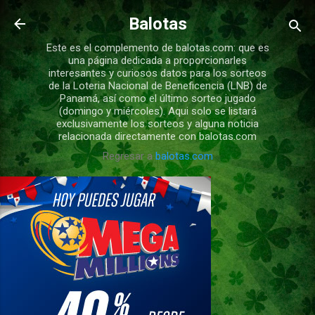
Ir al contenido principal
Balotas
Este es el complemento de balotas.com: que es
una página dedicada a proporcionarles
interesantes y curiosos datos para los sorteos
de la Loteria Nacional de Beneficencia (LNB) de
Panamá, así como el último sorteo jugado
(domingo y miércoles). Aqui solo se listará
exclusivamente los sorteos y alguna noticia
relacionada directamente con balotas.com
Regresar a
balotas.com