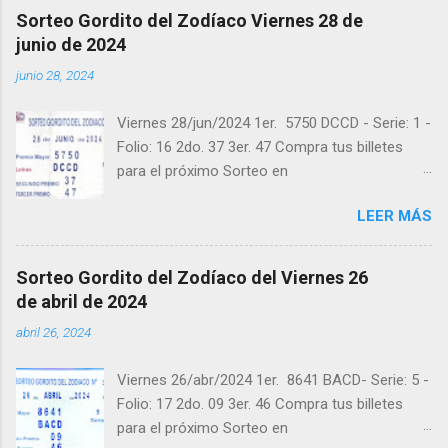
@balotas y Facebook: facebook.com/balotas
Sorteo Gordito del Zodíaco Viernes 28 de
Pruebe su suerte en las mejores loterías
junio de 2024
millonarias y de una forma segura y legal
junio 28, 2024
recomendado clic a: goo.gl/5Y2qt Felicidades a
todos los ganadores ! y a los que no ganaron
Viernes 28/jun/2024 1er. 5750 DCCD - Serie: 1 -
"Buena Suerte" para el próximo sorteo,
Folio: 16 2do. 37 3er. 47 Compra tus billetes
recuerden visitarnos en balotas.com para
para el próximo Sorteo en
conocer los datos que le ayudaran a ganar y
https://cuanto.app/balotas Estamos en
ver los sorteos que se le pasaron.
LEER MÁS
Instagram: instagram.com/balotas_panama -
En Twitter: @balotas y Facebook:
facebook.com/balotas Pruebe su suerte en las
Sorteo Gordito del Zodíaco del Viernes 26
mejores loterías millonarias y de una forma
de abril de 2024
segura y legal recomendado clic a:
abril 26, 2024
goo.gl/5Y2qt Felicidades a todos los ganadores
! y a los que no ganaron "Buena Suerte" para el
Viernes 26/abr/2024 1er. 8641 BACD- Serie: 5 -
próximo sorteo, recuerden visitarnos en
Folio: 17 2do. 09 3er. 46 Compra tus billetes
balotas.com para conocer los datos que le
para el próximo Sorteo en
ayudaran a ganar y ver los sorteos que se le